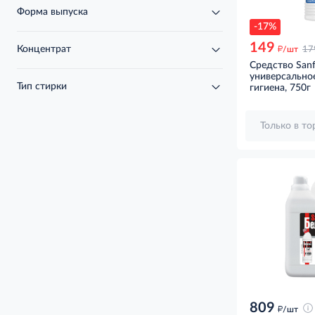
Форма выпуска
-17%
149
д
Концентрат
/шт
17
Средство Sanf
универсальное
Тип стирки
гигиена, 750г
Только в т
809
д
/шт