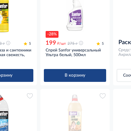
-28%
Рас
199
д
д
д
3
5
/шт
275
5
Средст
аза и сантехники
Спрей Sanfor универсальный
Акрил
ая свежесть,
Ультра белый, 500мл
орзину
В корзину
Соо