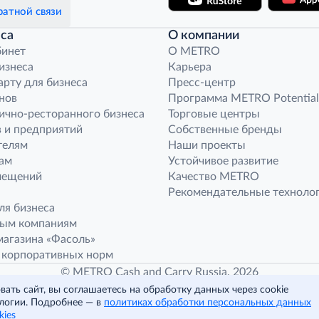
атной связи
са
О компании
бинет
O METRO
бизнеса
Карьера
арту для бизнеса
Пресс-центр
нов
Программа METRO Potential
ично-ресторанного бизнеса
Торговые центры
 и предприятий
Собственные бренды
телям
Наши проекты
ам
Устойчивое развитие
мещений
Качество METRO
Рекомендательные техноло
ля бизнеса
ным компаниям
агазина «Фасоль»
 корпоративных норм
© METRO Cash and Carry Russia, 2026
ать сайт, вы соглашаетесь на обработку данных через cookie
логии. Подробнее — в
политиках обработки персональных данных
Читать полностью
kies