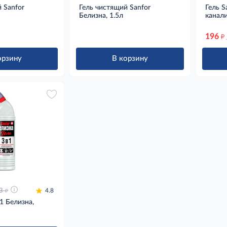
 Sanfor
Гель чистящий Sanfor
Гель S
Белизна, 1.5л
канал
196
д
орзину
В корзину
д
3
4.8
в1 Белизна,