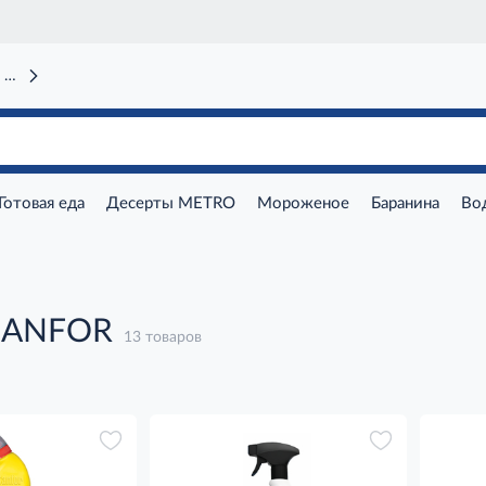
 вокзал)
Готовая еда
Десерты METRO
Мороженое
Баранина
Во
SANFOR
13 товаров