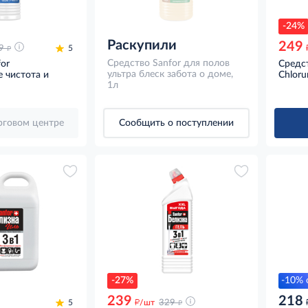
-24%
Раскупили
249
д
9
5
Средство Sanfor для полов
or
Средст
ультра блеск забота о доме,
 чистота и
Chloru
1л
орговом центре
Сообщить о поступлении
-27%
-10% 
239
218
д
д
5
/шт
329