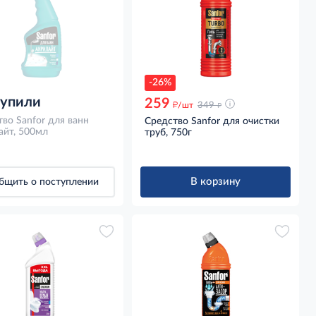
-26%
купили
259
д
д
/шт
349
во Sanfor для ванн
Средство Sanfor для очистки
айт, 500мл
труб, 750г
В корзину
бщить о поступлении