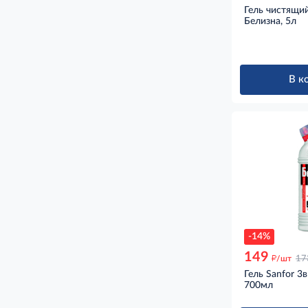
Гель чистящий
Белизна, 5л
В к
-14%
149
д
/шт
17
Гель Sanfor 3
700мл