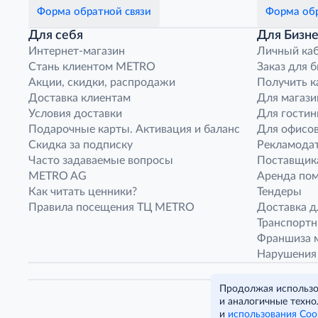
Форма обратной связи
Форма обр
Для себя
Для Бизне
Интернет-магазин
Личный ка
Стань клиентом METRO
Заказ для 
Акции, скидки, распродажи
Получить к
Доставка клиентам
Для магази
Условия доставки
Для гостин
Подарочные карты. Активация и баланс
Для офисов
Скидка за подписку
Рекламода
Часто задаваемые вопросы
Поставщик
METRO AG
Аренда по
Как читать ценники?
Тендеры
Правила посещения ТЦ METRO
Доставка д
Транспорт
Франшиза м
Нарушения
Продолжая использов
и аналогичные техно
и
использования Coo