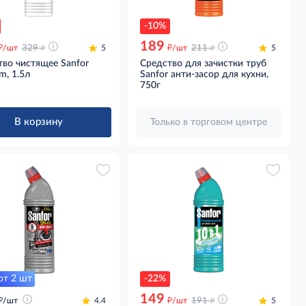
-10%
189
д
д
д
д
/шт
329
5
/шт
211
5
во чистящее Sanfor
Средство для зачистки труб
m, 1.5л
Sanfor анти-засор для кухни,
750г
В корзину
Только в торговом центре
от 2 шт
-22%
149
д
д
д
/шт
4.4
/шт
191
5