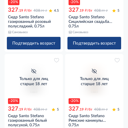
-20%
-20%
327
327
д
д
д
д
.19
/бт
408
4.5
.19
/бт
408
5
.99
.99
Сидр Santo Stefano
Сидр Santo Stefano
газированный розовый
Сицилийская свадьба
полусладкий, 0.75л
газированный белый
0.75л
полусладкий, 0.75л
Самовывоз
Самовывоз
Подтвердить возраст
Подтвердить возраст
Только для лиц
Только для лиц
старше 18 лет
старше 18 лет
-20%
-20%
327
327
д
д
д
д
.19
/бт
408
5
.19
/бт
408
5
.99
.99
Сидр Santo Stefano
Сидр Santo Stefano
газированный белый
Римские каникулы
полусухой, 0.75л
газированный белое
0.75л