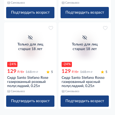
полусладкое, 0.75л
Самовывоз
Самовывоз
Подтвердить возраст
Подтвердить возраст
Только для лиц
Только для лиц
старше 18 лет
старше 18 лет
-24%
-24%
129
129
д
д
д
д
/бт
168
5
/бт
168
5
.99
.99
Сидр Santo Stefano Rose
Сидр Santo Stefano Rosso
газированный розовый
газированный красный
полусладкий, 0.25л
полусладкий, 0.25л
Самовывоз
Самовывоз
Подтвердить возраст
Подтвердить возраст