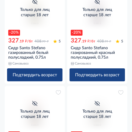
Только для лиц
Только для лиц
старше 18 лет
старше 18 лет
-20%
-20%
327
327
д
д
д
д
.19
/бт
408
5
.19
/бт
408
5
.99
.99
Сидр Santo Stefano
Сидр Santo Stefano
газированный белый
газированный красный
полусладкий, 0.75л
полусладкий, 0.75л
Самовывоз
Самовывоз
Подтвердить возраст
Подтвердить возраст
Только для лиц
Только для лиц
старше 18 лет
старше 18 лет