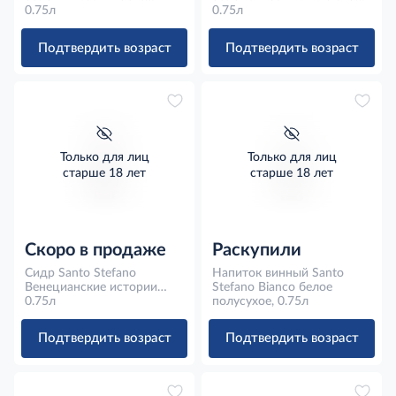
розовое полусладкое,
0.75л
Amabile белое
0.75л
0.75л
полусладкое, 0.75л
Подтвердить возраст
Подтвердить возраст
Только для лиц
Только для лиц
старше 18 лет
старше 18 лет
Скоро в продаже
Раскупили
Сидр Santo Stefano
Напиток винный Santo
Венецианские истории
Stefano Bianco белое
красное полусладкое,
0.75л
полусухое, 0.75л
0.75л
Подтвердить возраст
Подтвердить возраст