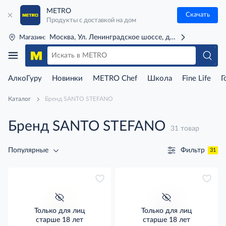
METRO
Скачать
Продукты с доставкой на дом
Москва, Ул. Ленинградское шоссе, д. 71Г (м. Речной 
Магазин:
АлкоГуру
Новинки
METRO Chef
Школа
Fine Life
Г
Каталог
Бренд SANTO STEFANO
Бренд SANTO STEFANO
31 товар
Фильтр
Популярные
31
Только для лиц
Только для лиц
старше 18 лет
старше 18 лет