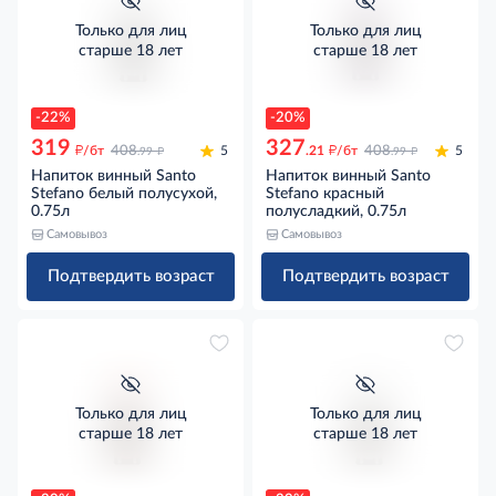
Только для лиц
Только для лиц
старше 18 лет
старше 18 лет
-22%
-20%
319
327
д
д
д
д
/бт
408
5
.21
/бт
408
5
.99
.99
Напиток винный Santo
Напиток винный Santo
Stefano белый полусухой,
Stefano красный
0.75л
полусладкий, 0.75л
Самовывоз
Самовывоз
Подтвердить возраст
Подтвердить возраст
Только для лиц
Только для лиц
старше 18 лет
старше 18 лет