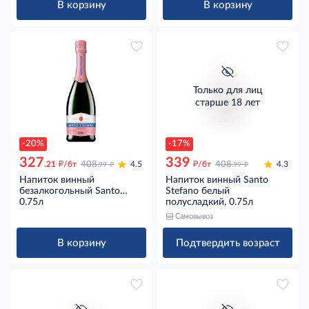
В корзину
В корзину
Только для лиц
старше 18 лет
-20%
-17%
327
339
д
д
д
д
.21
/бт
408
4.5
/бт
408
4.3
.99
.99
Напиток винный
Напиток винный Santo
безалкогольный Santo
Stefano белый
Stefano Rose Brut розовый
0.75л
полусладкий, 0.75л
брют, 0.75л
Самовывоз
В корзину
Подтвердить возраст