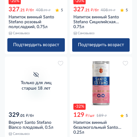
-20%
-20%
327
327
д
д
д
д
.21
/бт
408
5
.21
/бт
408
5
.99
.99
Напиток винный Santo
Напиток винный Santo
Stefano розовый
Stefano Сицилийская
полусладкий, 0.75л
свадьба белый
0.75л
полусладкий, 0.75л
Самовывоз
Самовывоз
Подтвердить возраст
Подтвердить возраст
Только для лиц
старше 18 лет
-32%
329
129
д
д
д
.01
/бт
/шт
189
5
Вермут Santo Stefano
Напиток винный
Bianco плодовый, 0.5л
безалкогольный Santo
Stefano розовый брют,
0.25л
Самовывоз