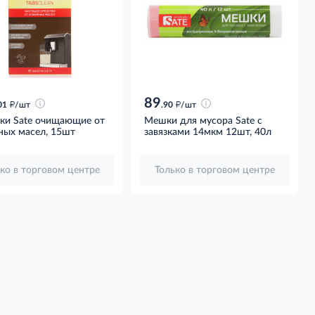
89
д
д
01
/шт
.90
/шт
тки Sate очищающие от
Мешки для мусора Sate с
ных масел, 15шт
завязками 14мкм 12шт, 40л
ко в торговом центре
Только в торговом центре