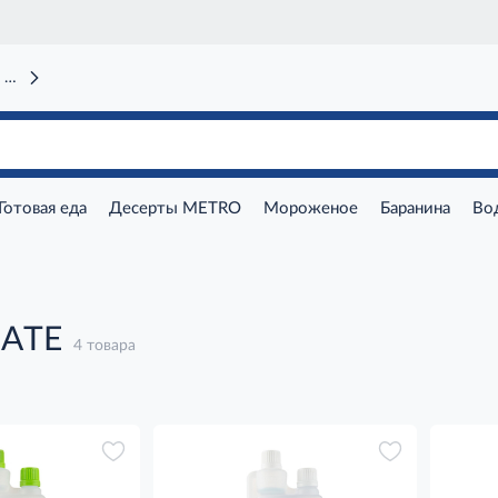
 вокзал)
Готовая еда
Десерты METRO
Мороженое
Баранина
Во
SATE
4 товара