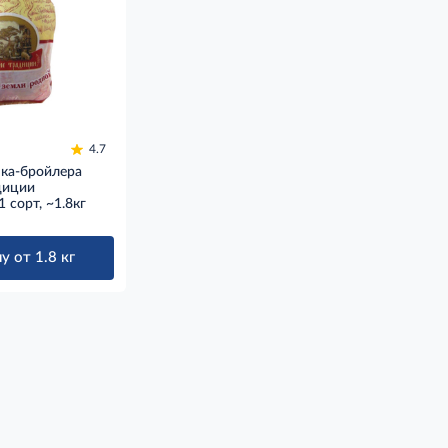
4.7
ка-бройлера
диции
 сорт, ~1.8кг
у от 1.8 кг