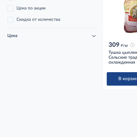
Цена по акции
Скидка от количества
Цена
309
д
/кг
Тушка цыплен
Сельские тра
охлажденная 1
В корзин