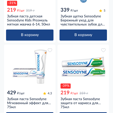
-31%
219
339
д
д
д
/шт
319
/шт
5
Зубная паста детская
Зубная щетка Sensodyne
Sensodyne Kids Proэмаль
Бережный уход для
мятная жвачка 6-14, 50мл
чувствительных зубов для
деликатной чистки мягкая
голубая
В корзину
В корзину
-39%
429
219
д
д
д
/шт
4.3
/шт
359
Зубная паста Sensodyne
Зубная паста Sensodyne
Мгновенный эффект для
защита от кариеса для
чувствительных зубов с
75мл
чувствительных зубов
75мл
фтором, 75мл
свежая мята с фтором,