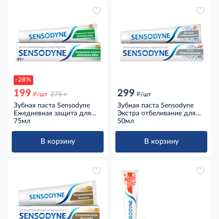
-28%
199
299
д
д
д
/шт
275
/шт
Зубная паста Sensodyne
Зубная паста Sensodyne
Ежедневная защита для
Экстра отбеливание для
чувствительных зубов
75мл
чувствительных зубов с
50мл
морозная мята с фтором,
фтором, 50мл
75мл
В корзину
В корзину