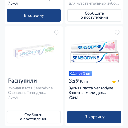
отбеливающая для
75мл
для чувствительных зубов
чувствительных зубов,
для деликатной чистки
75мл
мягкая в ассортименте
Сообщить
В корзину
о поступлении
-11% от 3 шт
Раскупили
359
д
/шт
5
Зубная паста Sensodyne
Зубная паста Sensodyne
Свежесть Трав для
Защита эмали для
чувствительных зубов,
75мл
укрепления эмали и
75мл
75мл
снижения
чувствительности зубов,
75мл
Сообщить
В корзину
о поступлении