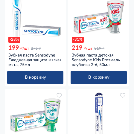
-28%
-31%
199
219
д
д
д
д
/шт
275
/шт
319
Зубная паста Sensodyne
Зубная паста детская
Ежедневная защита мягкая
Sensodyne Kids Proэмаль
мята, 75мл
клубника 2-6, 50мл
В корзину
В корзину