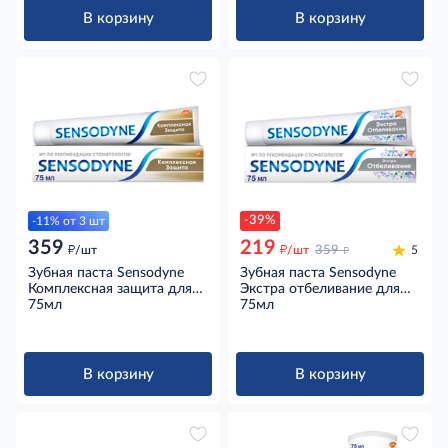
75мл
В корзину
В корзину
-39%
-11% от 3 шт
359
219
д
д
д
/шт
/шт
359
5
Зубная паста Sensodyne
Зубная паста Sensodyne
Комплексная защита для
Экстра отбеливание для
чувствительных зубов
75мл
чувствительных зубов с
75мл
мятная с фтором, 75мл
фтором, 75мл
В корзину
В корзину