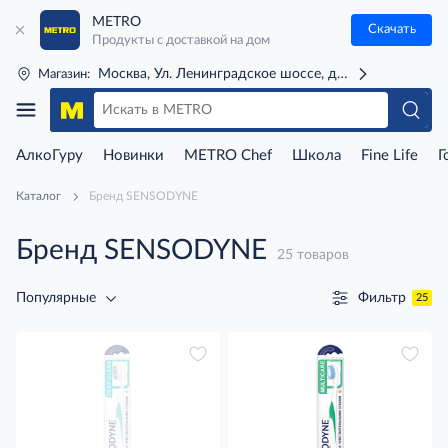
METRO
Скачать
Продукты с доставкой на дом
Москва, Ул. Ленинградское шоссе, д. 71Г (м. Речной 
Магазин:
АлкоГуру
Новинки
METRO Chef
Школа
Fine Life
Г
Каталог
Бренд SENSODYNE
Бренд SENSODYNE
25 товаров
Фильтр
Популярные
25