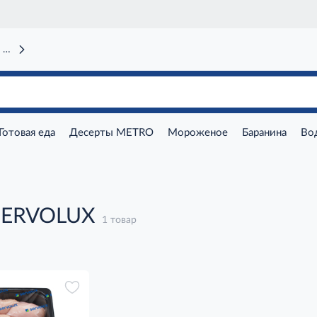
 вокзал)
Готовая еда
Десерты METRO
Мороженое
Баранина
Во
SERVOLUX
1 товар