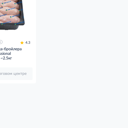
4.3
а-бройлера
ssional
~2.5кг
орговом центре