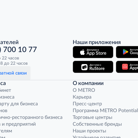
пателей
Наши приложения
) 700 10 77
о 22 часов
8 до 22 часов
атной связи
са
О компании
бинет
O METRO
бизнеса
Карьера
арту для бизнеса
Пресс-центр
нов
Программа METRO Potential
ично-ресторанного бизнеса
Торговые центры
 и предприятий
Собственные бренды
телям
Наши проекты
ам
Устойчивое развитие