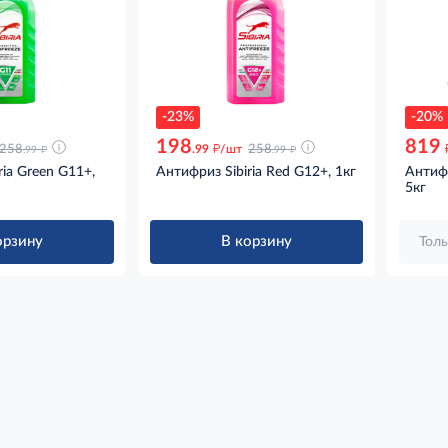
-23%
-20%
198
819
д
д
д
258
.99
/шт
258
.99
.99
ria Green G11+,
Антифриз Sibiria Red G12+, 1кг
Антифр
5кг
орзину
В корзину
Толь