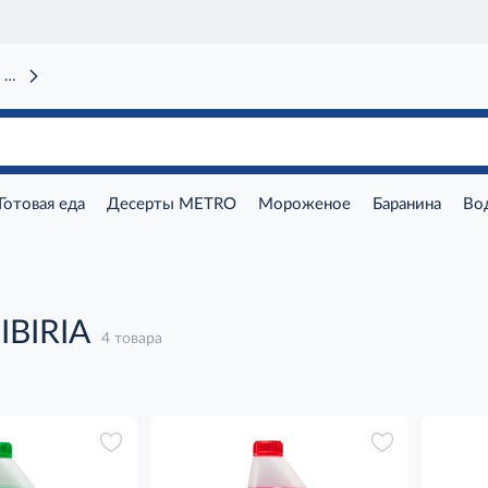
 вокзал)
Готовая еда
Десерты METRO
Мороженое
Баранина
Во
IBIRIA
4 товара