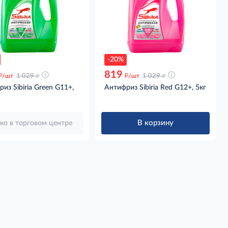
-20%
819
д
д
д
д
/шт
1 029
/шт
1 029
из Sibiria Green G11+,
Антифриз Sibiria Red G12+, 5кг
В корзину
ко в торговом центре