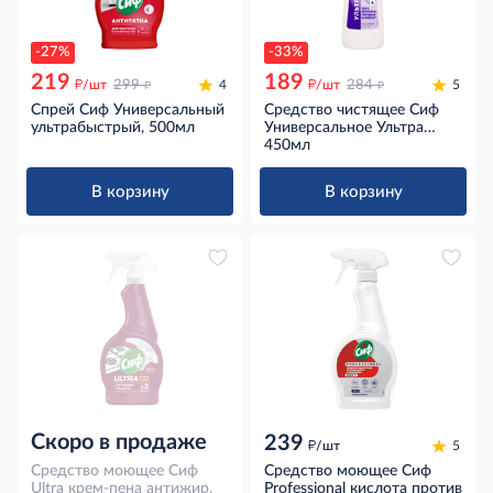
-27%
-33%
219
189
д
д
д
д
/шт
299
4
/шт
284
5
Спрей Сиф Универсальный
Средство чистящее Сиф
ультрабыстрый, 500мл
Универсальное Ультра
Белый для отбеливания и
450мл
гигиенической чистоты,
450мл
В корзину
В корзину
Скоро в продаже
239
д
/шт
5
Средство моющее Сиф
Средство моющее Сиф
Ultra крем-пена антижир,
Professional кислота против