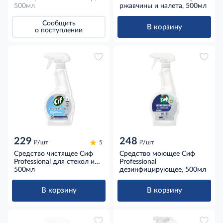
500мл
ржавчины и налета, 500мл
Сообщить
В корзину
о поступлении
229
248
д
д
/шт
5
/шт
Средство чистящее Сиф
Средство моющее Сиф
Professional для стекол и
Professional
нержавеющей стали,
500мл
дезинфицирующее, 500мл
500мл
В корзину
В корзину