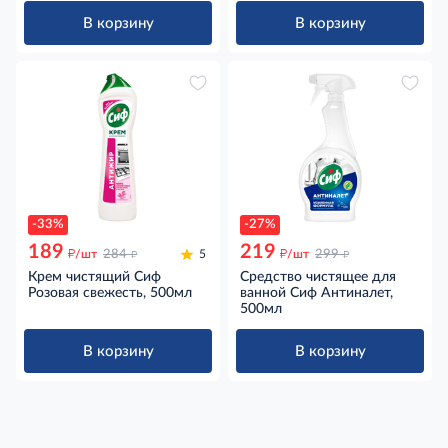
В корзину
В корзину
-33%
-27%
189
219
д
д
д
д
/шт
284
5
/шт
299
Крем чистящий Сиф
Средство чистящее для
Розовая свежесть, 500мл
ванной Сиф Антиналет,
500мл
В корзину
В корзину