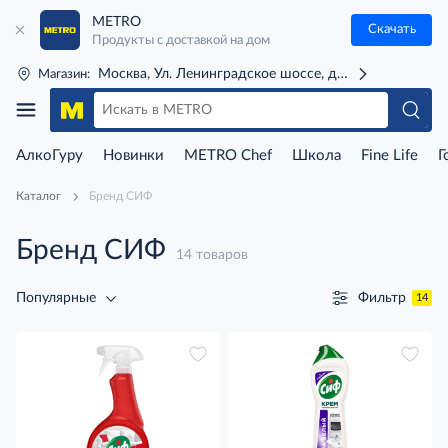
METRO
Скачать
Продукты с доставкой на дом
Москва, Ул. Ленинградское шоссе, д. 71Г (м. Речной 
Магазин:
АлкоГуру
Новинки
METRO Chef
Школа
Fine Life
Г
Каталог
Бренд СИФ
Бренд СИФ
14 товаров
Фильтр
Популярные
14