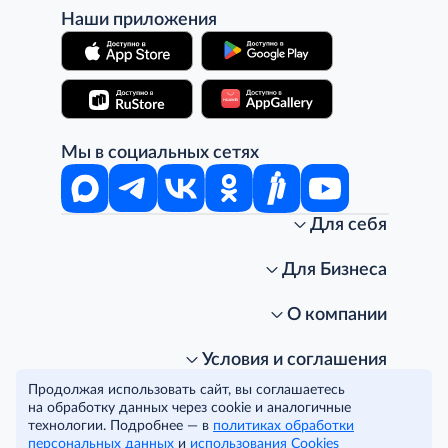
Наши приложения
Мы в социальных сетях
Для себя
Интернет-магазин
Стань клиентом METRO
Для Бизнеса
Акции, скидки, распродажи
Личный кабинет
Доставка клиентам
Заказ для бизнеса
О компании
Условия доставки
Получить карту для бизнеса
O METRO
Подарочные карты. Активация и баланс
Для магазинов
Карьера
Условия и соглашения
Скидка за подписку
Для гостинично-ресторанного бизнеса
Пресс-центр
Политика конфиденциальности
© METRO Cash and Carry Russia, 2026
Продолжая использовать сайт, вы соглашаетесь
Часто задаваемые вопросы
Для офисов и предприятий
Программа METRO Potentials
Правовая информация
на обработку данных через cookie и аналогичные
METRO AG
Рекламодателям
Торговые центры
Условия соглашения
технологии. Подробнее — в
политиках обработки
Читать полностью
персональных данных
Как читать ценники?
и
использования Cookies
Поставщикам
Собственные бренды