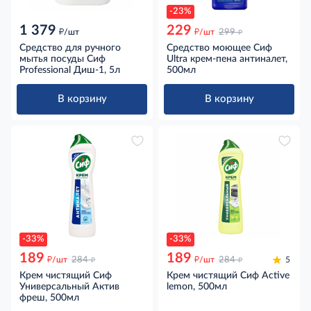
-23%
1 379
229
д
д
д
/шт
/шт
299
Средство для ручного
Средство моющее Сиф
мытья посуды Сиф
Ultra крем-пена антиналет,
Professional Диш-1, 5л
500мл
В корзину
В корзину
-33%
-33%
189
189
д
д
д
д
/шт
284
/шт
284
5
Крем чистящий Сиф
Крем чистящий Сиф Active
Универсальный Актив
lemon, 500мл
фреш, 500мл