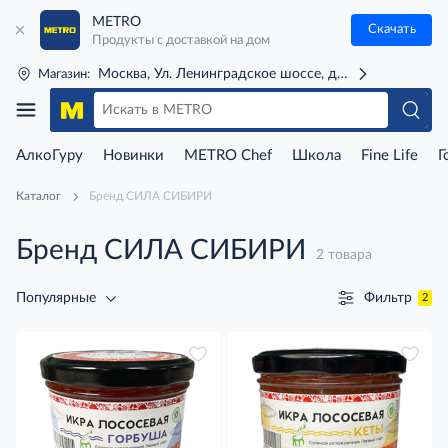
METRO
Скачать
Продукты с доставкой на дом
Москва, Ул. Ленинградское шоссе, д. 71Г (м. Речной 
Магазин:
АлкоГуру
Новинки
METRO Chef
Школа
Fine Life
Г
Каталог
Бренд СИЛА СИБИРИ
Бренд СИЛА СИБИРИ
2 товара
Фильтр
Популярные
2