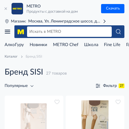
METRO
Скачать
Продукты с доставкой на дом
Москва, Ул. Ленинградское шоссе, д. 71Г (м. Речной 
Магазин:
АлкоГуру
Новинки
METRO Chef
Школа
Fine Life
Г
Каталог
Бренд SISI
Бренд SISI
27 товаров
Фильтр
Популярные
27