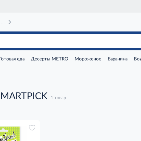
 вокзал)
Готовая еда
Десерты METRO
Мороженое
Баранина
Во
SMARTPICK
1 товар