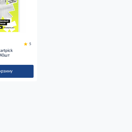
5
artpick
 40шт
орзину