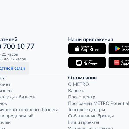
пателей
Наши приложения
) 700 10 77
о 22 часов
8 до 22 часов
атной связи
са
О компании
бинет
O METRO
бизнеса
Карьера
арту для бизнеса
Пресс-центр
нов
Программа METRO Potential
ично-ресторанного бизнеса
Торговые центры
 и предприятий
Собственные бренды
телям
Наши проекты
ам
Устойчивое развитие