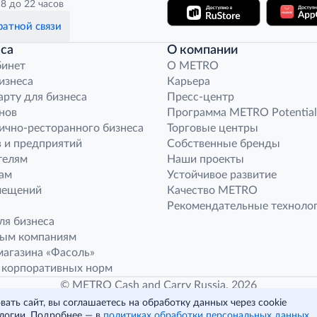
8 до 22 часов
атной связи
са
О компании
бинет
O METRO
бизнеса
Карьера
арту для бизнеса
Пресс-центр
нов
Программа METRO Potential
ично-ресторанного бизнеса
Торговые центры
 и предприятий
Собственные бренды
телям
Наши проекты
ам
Устойчивое развитие
мещений
Качество METRO
Рекомендательные техноло
ля бизнеса
ным компаниям
агазина «Фасоль»
 корпоративных норм
© METRO Cash and Carry Russia, 2026
ать сайт, вы соглашаетесь на обработку данных через cookie
логии. Подробнее — в
политиках обработки персональных данных