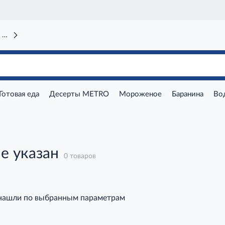
 вокзал)
Готовая еда
Десерты METRO
Мороженое
Баранина
Во
е указан
0 товаров
 нашли по выбранным параметрам