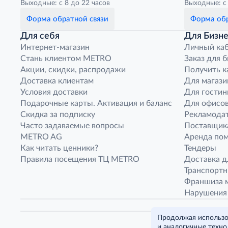
Выходные: с 8 до 22 часов
Выходные: с 
Форма обратной связи
Форма обр
Для себя
Для Бизне
Интернет-магазин
Личный ка
Стань клиентом METRO
Заказ для 
Акции, скидки, распродажи
Получить к
Доставка клиентам
Для магази
Условия доставки
Для гостин
Подарочные карты. Активация и баланс
Для офисов
Скидка за подписку
Рекламода
Часто задаваемые вопросы
Поставщик
METRO AG
Аренда по
Как читать ценники?
Тендеры
Правила посещения ТЦ METRO
Доставка д
Транспорт
Франшиза м
Нарушения
Продолжая использов
и аналогичные техно