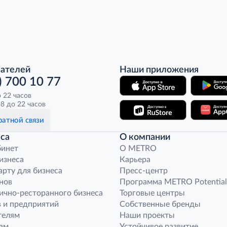
пателей
Наши приложения
) 700 10 77
о 22 часов
8 до 22 часов
атной связи
са
О компании
бинет
O METRO
бизнеса
Карьера
арту для бизнеса
Пресс-центр
нов
Программа METRO Potential
ично-ресторанного бизнеса
Торговые центры
 и предприятий
Собственные бренды
телям
Наши проекты
ам
Устойчивое развитие