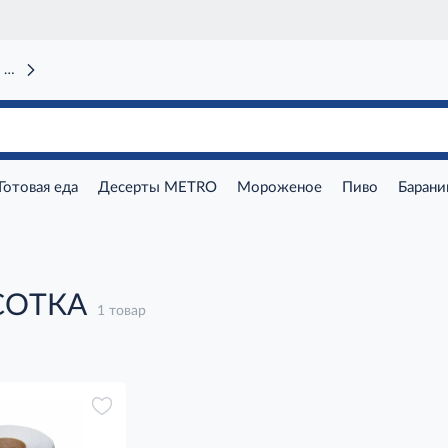
 вокзал)
Готовая еда
Десерты METRO
Мороженое
Пиво
Барани
СОТКА
1 товар