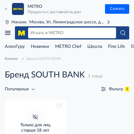
METRO
Скачать
Продукты с доставкой на дом
Москва, Ул. Ленинградское шоссе, д. 71Г (м. Речной 
Магазин:
АлкоГуру
Новинки
METRO Chef
Школа
Fine Life
Г
Каталог
Бренд SOUTH BANK
Бренд SOUTH BANK
1 товар
Фильтр
Популярные
1
Только для лиц
старше 18 лет