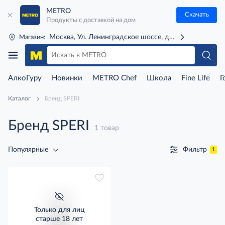
METRO
Скачать
Продукты с доставкой на дом
Москва, Ул. Ленинградское шоссе, д. 71Г (м. Речной 
Магазин:
АлкоГуру
Новинки
METRO Chef
Школа
Fine Life
Г
Каталог
Бренд SPERI
Бренд SPERI
1 товар
Фильтр
Популярные
1
Только для лиц
старше 18 лет