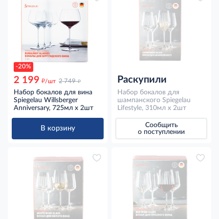
-20%
Раскупили
2 199
д
д
/шт
2 749
Набор бокалов для вина
Набор бокалов для
Spiegelau Willsberger
шампанского Spiegelau
Anniversary, 725мл х 2шт
Lifestyle, 310мл х 2шт
Сообщить
В корзину
о поступлении