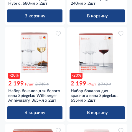
Hybrid, 680мл х 2шт
Willsberger Anniversary,
240мл х 2шт
240мл х 2шт
В корзину
В корзину
-20%
-20%
2 199
2 199
д
д
д
д
/шт
2 749
/шт
2 749
Набор бокалов для белого
Набор бокалов для
вина Spiegelau Willsberger
красного вина Spiegelau
Anniversary, 365мл х 2шт
Willsberger Anniversary,
635мл х 2шт
635мл х 2шт
В корзину
В корзину