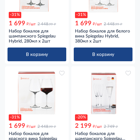
-31%
-31%
1 699
1 699
д
д
д
д
/шт
2 448
/шт
2 448
.99
.99
Набор бокалов для
Набор бокалов для белого
шампанского Spiegelau
вина Spiegelau Hybrid,
Hybrid, 280мл х 2шт
380мл х 2шт
В корзину
В корзину
-31%
-20%
1 699
2 199
д
д
д
д
/шт
2 448
/шт
2 749
.99
Набор бокалов для
Набор бокалов для
красного вина Spiegelau
шампанского Spiegelau