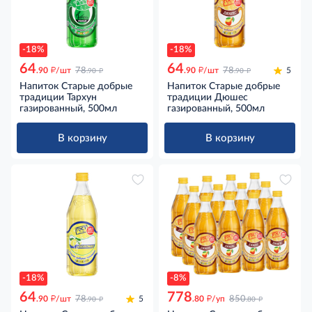
-18%
-18%
64
64
д
д
д
д
.90
/шт
78
.90
/шт
78
5
.90
.90
Напиток Старые добрые
Напиток Старые добрые
традиции Тархун
традиции Дюшес
газированный, 500мл
газированный, 500мл
В корзину
В корзину
-18%
-8%
64
778
д
д
д
д
.90
/шт
78
5
.80
/уп
850
.90
.80