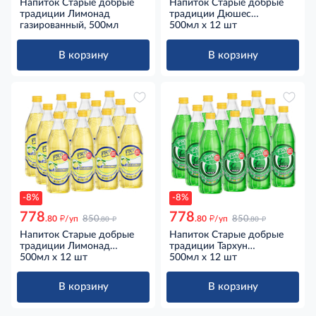
Напиток Старые добрые
Напиток Старые добрые
традиции Лимонад
традиции Дюшес
газированный, 500мл
газированный, 500мл x 12
500мл x 12 шт
шт
В корзину
В корзину
-8%
-8%
778
778
д
д
д
д
.80
/уп
850
.80
/уп
850
.80
.80
Напиток Старые добрые
Напиток Старые добрые
традиции Лимонад
традиции Тархун
газированный, 500мл x 12
500мл x 12 шт
газированный, 500мл x 12
500мл x 12 шт
шт
шт
В корзину
В корзину