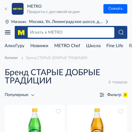
METRO
Скачать
Продукты с доставкой на дом
Москва, Ул. Ленинградское шоссе, д. 71Г (м. Речной 
Магазин:
АлкоГуру
Новинки
METRO Chef
Школа
Fine Life
Г
Каталог
Бренд СТАРЫЕ ДОБРЫЕ ТРАДИЦИИ
Бренд СТАРЫЕ ДОБРЫЕ
ТРАДИЦИИ
6 товаров
Фильтр
Популярные
6