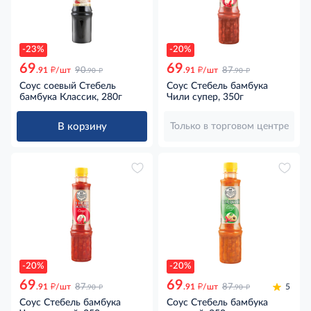
-23%
-20%
69
69
д
д
д
д
.91
/шт
90
.91
/шт
87
.90
.90
Соус соевый Стебель
Соус Стебель бамбука
бамбука Классик, 280г
Чили супер, 350г
В корзину
Только в торговом центре
-20%
-20%
69
69
д
д
д
д
.91
/шт
87
.91
/шт
87
5
.90
.90
Соус Стебель бамбука
Соус Стебель бамбука