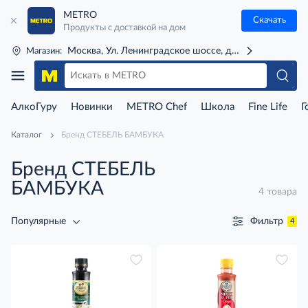
METRO
Скачать
Продукты с доставкой на дом
Москва, Ул. Ленинградское шоссе, д. 71Г (м. Речной 
Магазин:
АлкоГуру
Новинки
METRO Chef
Школа
Fine Life
Г
Каталог
Бренд СТЕБЕЛЬ БАМБУКА
Бренд СТЕБЕЛЬ
БАМБУКА
4 товара
Фильтр
Популярные
4