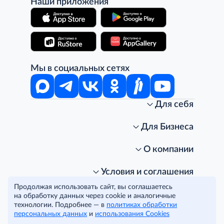
Наши приложения
Мы в социальных сетях
Для себя
Интернет-магазин
Стань клиентом METRO
Для Бизнеса
Акции, скидки, распродажи
Личный кабинет
Доставка клиентам
Заказ для бизнеса
О компании
Условия доставки
Получить карту для бизнеса
O METRO
Подарочные карты. Активация и баланс
Для магазинов
Карьера
Условия и соглашения
Скидка за подписку
Для гостинично-ресторанного бизнеса
Пресс-центр
Политика конфиденциальности
© METRO Cash and Carry Russia, 2026
Продолжая использовать сайт, вы соглашаетесь
Часто задаваемые вопросы
Для офисов и предприятий
Программа METRO Potentials
Правовая информация
на обработку данных через cookie и аналогичные
METRO AG
Рекламодателям
Торговые центры
Условия соглашения
технологии. Подробнее — в
политиках обработки
Читать полностью
персональных данных
Как читать ценники?
и
использования Cookies
Поставщикам
Собственные бренды
Cookies