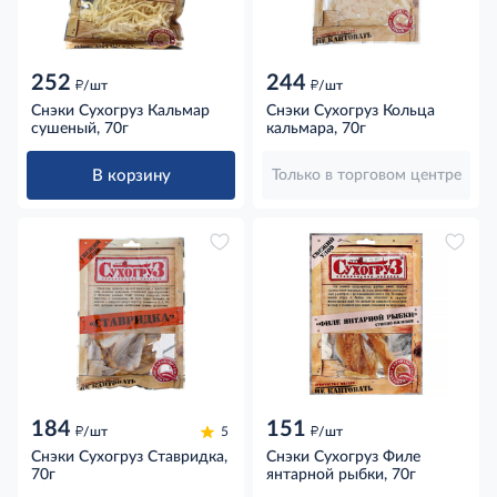
252
244
д
д
/шт
/шт
Снэки Сухогруз Кальмар
Снэки Сухогруз Кольца
сушеный, 70г
кальмара, 70г
В корзину
Только в торговом центре
184
151
д
д
/шт
5
/шт
Снэки Сухогруз Ставридка,
Снэки Сухогруз Филе
70г
янтарной рыбки, 70г