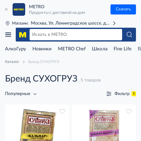
METRO
Скачать
Продукты с доставкой на дом
Москва, Ул. Ленинградское шоссе, д. 71Г (м. Речной 
Магазин:
АлкоГуру
Новинки
METRO Chef
Школа
Fine Life
Г
Каталог
Бренд СУХОГРУЗ
Бренд СУХОГРУЗ
5 товаров
Фильтр
Популярные
5