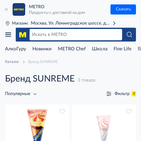
METRO
Скачать
Продукты с доставкой на дом
Москва, Ул. Ленинградское шоссе, д. 71Г (м. Речной 
Магазин:
АлкоГуру
Новинки
METRO Chef
Школа
Fine Life
Г
Каталог
Бренд SUNREME
Бренд SUNREME
3 товара
Фильтр
Популярные
3