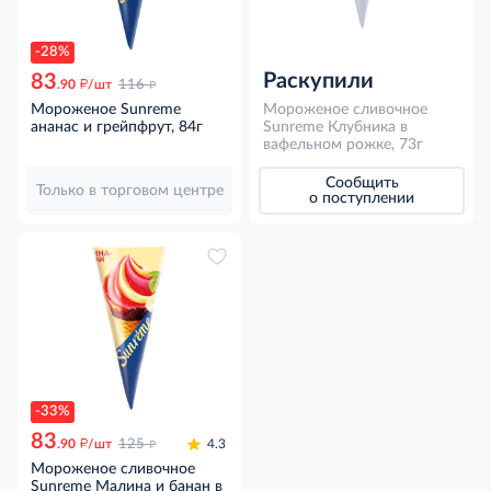
-28%
Раскупили
83
д
д
.90
/шт
116
Мороженое Sunreme
Мороженое сливочное
ананас и грейпфрут, 84г
Sunreme Клубника в
вафельном рожке, 73г
Сообщить
Только в торговом центре
о поступлении
-33%
83
д
д
.90
/шт
125
4.3
Мороженое сливочное
Sunreme Малина и банан в