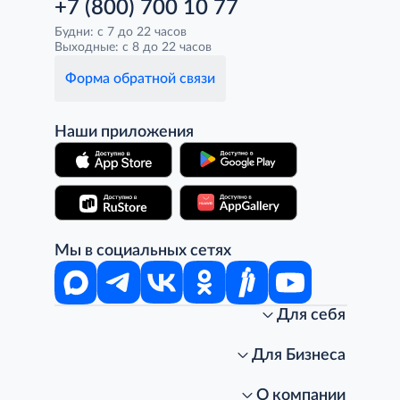
+7 (800) 700 10 77
Будни: с 7 до 22 часов
Выходные: с 8 до 22 часов
Форма обратной связи
Наши приложения
Мы в социальных сетях
Для себя
Интернет-магазин
Стань клиентом METRO
Для Бизнеса
Акции, скидки, распродажи
Личный кабинет
Доставка клиентам
Заказ для бизнеса
О компании