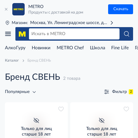
METRO
Скачать
Продукты с доставкой на дом
Москва, Ул. Ленинградское шоссе, д. 71Г (м. Речной 
Магазин:
АлкоГуру
Новинки
METRO Chef
Школа
Fine Life
Г
Каталог
Бренд СВЕНЬ
Бренд СВЕНЬ
2 товара
Фильтр
Популярные
2
Только для лиц
Только для лиц
старше 18 лет
старше 18 лет