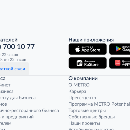
пателей
Наши приложения
) 700 10 77
о 22 часов
8 до 22 часов
атной связи
са
О компании
бинет
O METRO
бизнеса
Карьера
арту для бизнеса
Пресс-центр
нов
Программа METRO Potential
ично-ресторанного бизнеса
Торговые центры
 и предприятий
Собственные бренды
телям
Наши проекты
ам
Устойчивое развитие