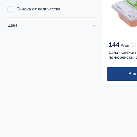
Скидка от количества
Цена
144
д
/шт
Салат Свеже 
по-корейски, 
В к