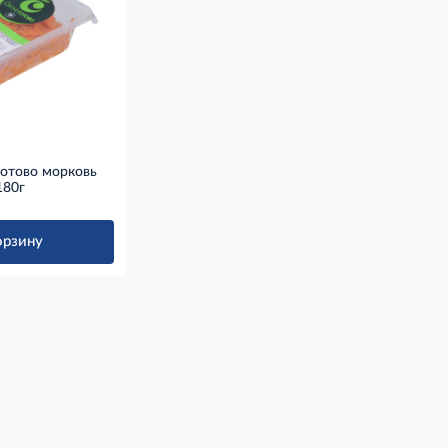
готово морковь
180г
орзину