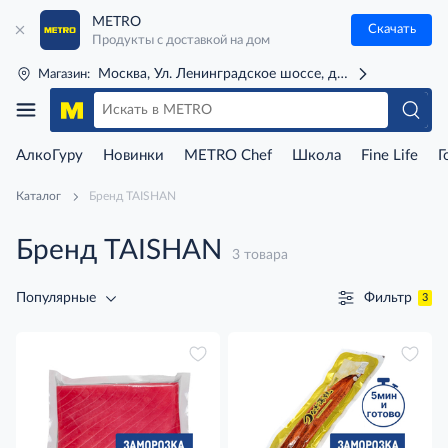
METRO
Скачать
Продукты с доставкой на дом
Москва, Ул. Ленинградское шоссе, д. 71Г (м. Речной 
Магазин:
АлкоГуру
Новинки
METRO Chef
Школа
Fine Life
Г
Каталог
Бренд TAISHAN
Бренд TAISHAN
3 товара
Фильтр
Популярные
3