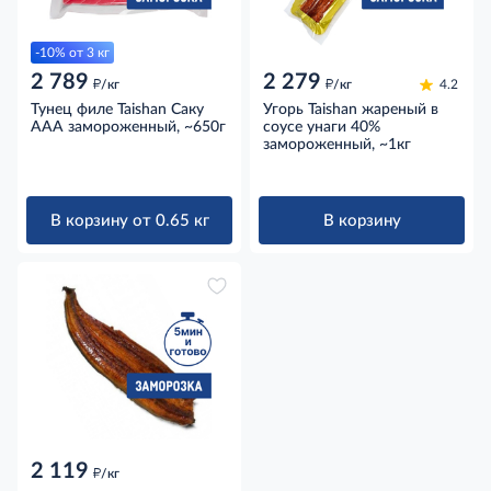
-10% от 3 кг
2 789
2 279
д
д
/кг
/кг
4.2
Тунец филе Taishan Саку
Угорь Taishan жареный в
ААА замороженный, ~650г
соусе унаги 40%
замороженный, ~1кг
В корзину от 0.65 кг
В корзину
2 119
д
/кг