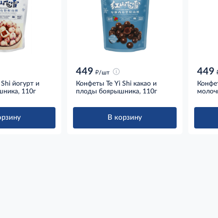
449
449
д
/шт
 Shi йогурт и
Конфеты Te Yi Shi какао и
Конфет
ника, 110г
плоды боярышника, 110г
молоч
орзину
В корзину