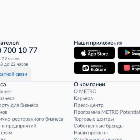
пателей
Наши приложения
) 700 10 77
о 22 часов
8 до 22 часов
атной связи
са
О компании
бинет
O METRO
бизнеса
Карьера
арту для бизнеса
Пресс-центр
нов
Программа METRO Potential
ично-ресторанного бизнеса
Торговые центры
 и предприятий
Собственные бренды
телям
Наши проекты
ам
Устойчивое развитие