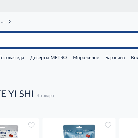
 вокзал)
Готовая еда
Десерты METRO
Мороженое
Баранина
Во
E YI SHI
4 товара