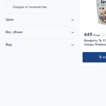
Скидка от количества
Цена
Вес, объем
449
д
/шт
Конфеты Te Yi
плоды боярыш
Вид
В к