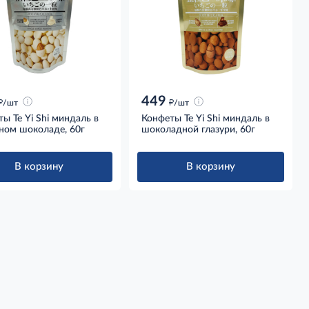
449
д
д
/шт
/шт
ы Te Yi Shi миндаль в
Конфеты Te Yi Shi миндаль в
ном шоколаде, 60г
шоколадной глазури, 60г
В корзину
В корзину