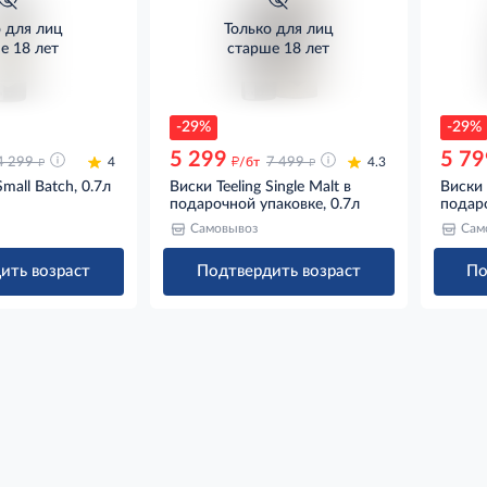
о для лиц
Только для лиц
е 18 лет
старше 18 лет
-29%
-29%
5 299
5 79
д
д
д
4 299
4
/бт
7 499
4.3
Small Batch, 0.7л
Виски Teeling Single Malt в
Виски T
подарочной упаковке, 0.7л
подаро
Самовывоз
Сам
ить возраст
Подтвердить возраст
По