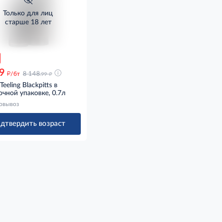
Только для лиц
старше 18 лет
9
д
д
/бт
8 148
.99
eeling Blackpitts в
чной упаковке, 0.7л
овывоз
дтвердить возраст