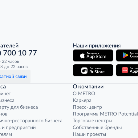
пателей
Наши приложения
) 700 10 77
о 22 часов
8 до 22 часов
атной связи
са
О компании
бинет
O METRO
бизнеса
Карьера
арту для бизнеса
Пресс-центр
нов
Программа METRO Potential
ично-ресторанного бизнеса
Торговые центры
 и предприятий
Собственные бренды
телям
Наши проекты