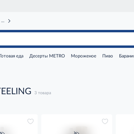
 вокзал)
Готовая еда
Десерты METRO
Мороженое
Пиво
Барани
TEELING
3 товара