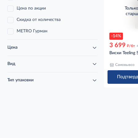
Цена по акции
Тольк
старш
Скидка от количества
METRO Гурман
-14%
3 699
д
/бт
Цена
Виски Teeling 
Вид
Самовывоз
Подтверд
Тип упаковки