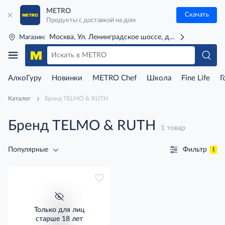
METRO
Скачать
Продукты с доставкой на дом
Москва, Ул. Ленинградское шоссе, д. 71Г (м. Речной 
Магазин:
АлкоГуру
Новинки
METRO Chef
Школа
Fine Life
Г
Каталог
Бренд TELMO & RUTH
Бренд TELMO & RUTH
1 товар
Фильтр
Популярные
1
Только для лиц
старше 18 лет