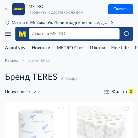
METRO
Скачать
Продукты с доставкой на дом
Москва, Ул. Ленинградское шоссе, д. 71Г (м. Речной 
Магазин:
АлкоГуру
Новинки
METRO Chef
Школа
Fine Life
Г
Каталог
Бренд TERES
Бренд TERES
3 товара
Фильтр
Популярные
3