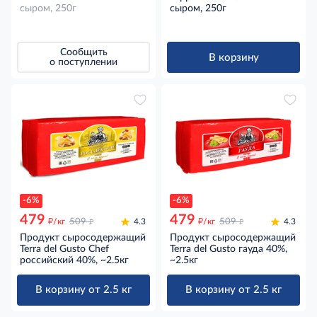
сыром, 250г
сыром, 250г
Сообщить
В корзину
о поступлении
-6%
-6%
479
479
д
д
д
д
/кг
509
4.3
/кг
509
4.3
Продукт сыросодержащий
Продукт сыросодержащий
Terra del Gusto Chef
Terra del Gusto гауда 40%,
российский 40%, ~2.5кг
~2.5кг
В корзину от 2.5 кг
В корзину от 2.5 кг