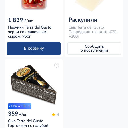
Раскупили
1 839
д
/шт
Перчики Terra del Gusto
Сыр Terra del Gusto
черри со сливочным
Парреджио твердый 40%,
сыром, 950г
~200г
Сообщить
В корзину
о поступлении
-11% от 3 шт
359
д
/шт
4
Сыр Terra del Gusto
Горгонзола с голубой