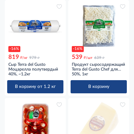
-16%
-16%
819
539
д
д
д
д
/кг
979
/шт
639
Сыр Terra del Gusto
Продукт сыросодержащий
Моцарелла полутвердый
Terra del Gusto Chef для
40%, ~1.2кг
пиццы нарезка кубики
50%, 1кг
50%, 1кг
В корзину от 1.2 кг
В корзину