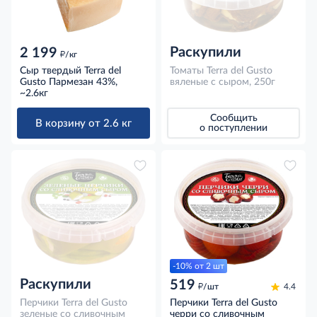
Раскупили
2 199
д
/кг
Сыр твердый Terra del
Томаты Terra del Gusto
Gusto Пармезан 43%,
вяленые с сыром, 250г
~2.6кг
Сообщить
В корзину от 2.6 кг
о поступлении
-10% от 2 шт
Раскупили
519
д
/шт
4.4
Перчики Terra del Gusto
Перчики Terra del Gusto
зеленые со сливочным
черри со сливочным