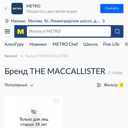
METRO
Скачать
Продукты с доставкой на дом
Москва, Ул. Ленинградское шоссе, д. 71Г (м. Речной 
Магазин:
АлкоГуру
Новинки
METRO Chef
Школа
Fine Life
Г
Каталог
Бренд THE MACCALLISTER
Бренд THE MACCALLISTER
1 товар
Фильтр
Популярные
1
Только для лиц
старше 18 лет