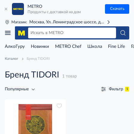
METRO
Скачать
Продукты с доставкой на дом
Москва, Ул. Ленинградское шоссе, д. 71Г (м. Речной 
Магазин:
АлкоГуру
Новинки
METRO Chef
Школа
Fine Life
Г
Каталог
Бренд TIDORI
Бренд TIDORI
1 товар
Фильтр
Популярные
1