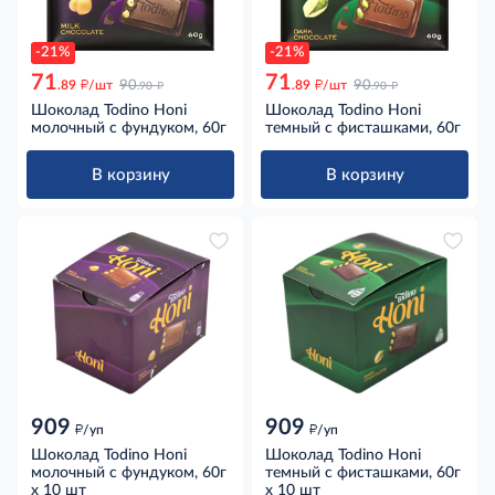
-21%
-21%
71
71
д
д
д
д
.89
/шт
90
.89
/шт
90
.90
.90
Шоколад Todino Honi
Шоколад Todino Honi
молочный с фундуком, 60г
темный с фисташками, 60г
В корзину
В корзину
909
909
д
д
/уп
/уп
Шоколад Todino Honi
Шоколад Todino Honi
молочный с фундуком, 60г
темный с фисташками, 60г
x 10 шт
x 10 шт