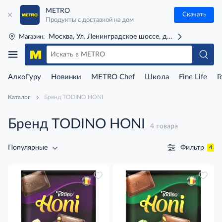
METRO
Скачать
Продукты с доставкой на дом
Москва, Ул. Ленинградское шоссе, д. 71Г (м. Речной 
Магазин:
АлкоГуру
Новинки
METRO Chef
Школа
Fine Life
Г
Каталог
Бренд TODINO HONI
Бренд TODINO HONI
4 товара
Фильтр
Популярные
4