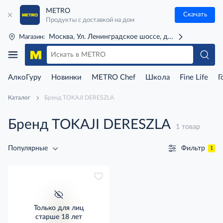
METRO
Скачать
Продукты с доставкой на дом
Москва, Ул. Ленинградское шоссе, д. 71Г (м. Речной 
Магазин:
АлкоГуру
Новинки
METRO Chef
Школа
Fine Life
Г
Каталог
Бренд TOKAJI DERESZLA
Бренд TOKAJI DERESZLA
1 товар
Фильтр
Популярные
1
Только для лиц
старше 18 лет