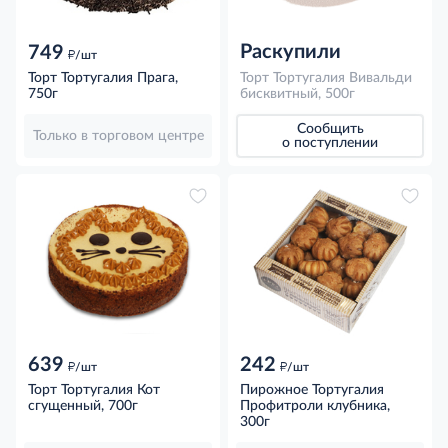
Раскупили
749
д
/шт
Торт Тортугалия Прага,
Торт Тортугалия Вивальди
750г
бисквитный, 500г
Сообщить
Только в торговом центре
о поступлении
639
242
д
д
/шт
/шт
Торт Тортугалия Кот
Пирожное Тортугалия
сгущенный, 700г
Профитроли клубника,
300г