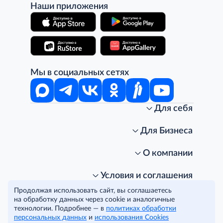
Наши приложения
Мы в социальных сетях
Для себя
Интернет-магазин
Стань клиентом METRO
Для Бизнеса
Акции, скидки, распродажи
Личный кабинет
Доставка клиентам
Заказ для бизнеса
О компании
Условия доставки
Получить карту для бизнеса
O METRO
Подарочные карты. Активация и баланс
Для магазинов
Карьера
Условия и соглашения
Скидка за подписку
Для гостинично-ресторанного бизнеса
Пресс-центр
Политика конфиденциальности
© METRO Cash and Carry Russia, 2026
Продолжая использовать сайт, вы соглашаетесь
Часто задаваемые вопросы
Для офисов и предприятий
Программа METRO Potentials
Правовая информация
на обработку данных через cookie и аналогичные
METRO AG
Рекламодателям
Торговые центры
Условия соглашения
технологии. Подробнее — в
политиках обработки
Читать полностью
персональных данных
Как читать ценники?
и
использования Cookies
Поставщикам
Собственные бренды
Cookies