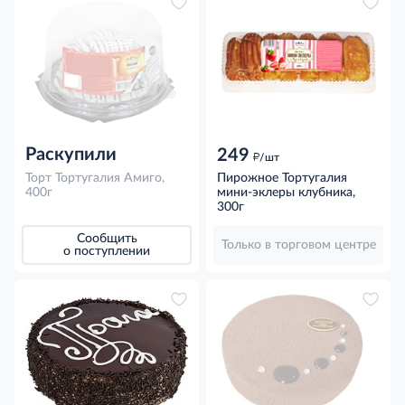
Раскупили
249
д
/шт
Торт Тортугалия Амиго,
Пирожное Тортугалия
400г
мини-эклеры клубника,
300г
Сообщить
Только в торговом центре
о поступлении