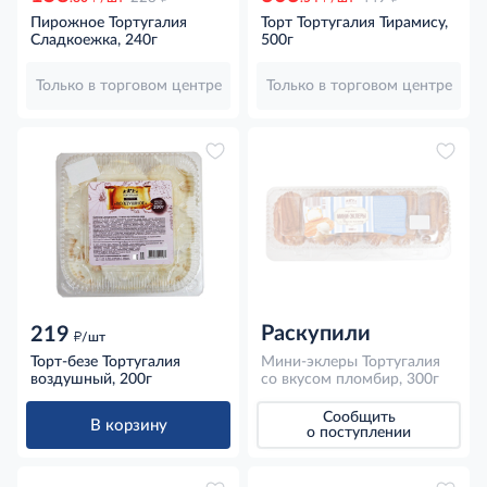
Пирожное Тортугалия
Торт Тортугалия Тирамису,
Сладкоежка, 240г
500г
Только в торговом центре
Только в торговом центре
Раскупили
219
д
/шт
Торт-безе Тортугалия
Мини-эклеры Тортугалия
воздушный, 200г
со вкусом пломбир, 300г
Сообщить
В корзину
о поступлении