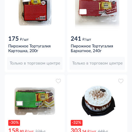
175
241
д
д
/шт
/шт
Пирожное Тортугалия
Пирожное Тортугалия
Картошка, 200г
Бархатное, 240г
Только в торговом центре
Только в торговом центре
-30%
-32%
158
303
д
д
д
д
.80
/шт
228
.54
/шт
449