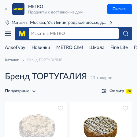
METRO
Скачать
Продукты с доставкой на дом
Москва, Ул. Ленинградское шоссе, д. 71Г (м. Речной 
Магазин:
АлкоГуру
Новинки
METRO Chef
Школа
Fine Life
Г
Каталог
Бренд ТОРТУГАЛИЯ
Бренд ТОРТУГАЛИЯ
20 товаров
Фильтр
Популярные
20