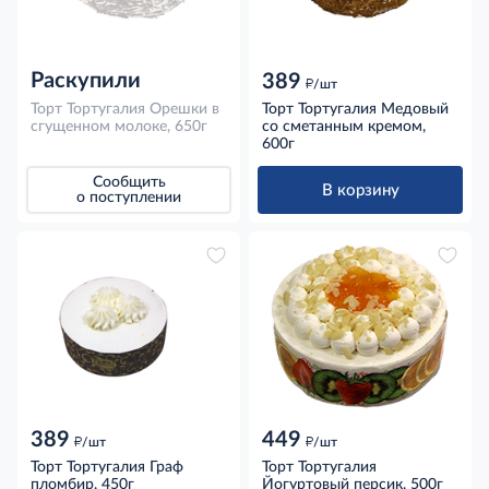
Раскупили
389
д
/шт
Торт Тортугалия Орешки в
Торт Тортугалия Медовый
сгущенном молоке, 650г
со сметанным кремом,
600г
Сообщить
В корзину
о поступлении
389
449
д
д
/шт
/шт
Торт Тортугалия Граф
Торт Тортугалия
пломбир, 450г
Йогуртовый персик, 500г