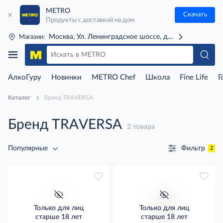
METRO
Скачать
Продукты с доставкой на дом
Москва, Ул. Ленинградское шоссе, д. 71Г (м. Речной 
Магазин:
АлкоГуру
Новинки
METRO Chef
Школа
Fine Life
Г
Каталог
Бренд TRAVERSA
Бренд TRAVERSA
2 товара
Фильтр
Популярные
2
Только для лиц
Только для лиц
старше 18 лет
старше 18 лет