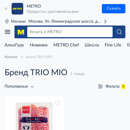
METRO
Скачать
Продукты с доставкой на дом
Москва, Ул. Ленинградское шоссе, д. 71Г (м. Речной 
Магазин:
АлкоГуру
Новинки
METRO Chef
Школа
Fine Life
Г
Каталог
Бренд TRIO MIO
Бренд TRIO MIO
1 товар
Фильтр
Популярные
1