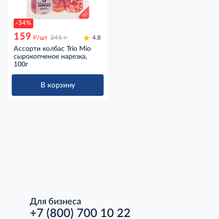
-34%
159
д
д
/шт
241
4.8
Ассорти колбас Trio Mio
сырокопченое нарезка,
100г
В корзину
Для бизнеса
+7 (800) 700 10 22