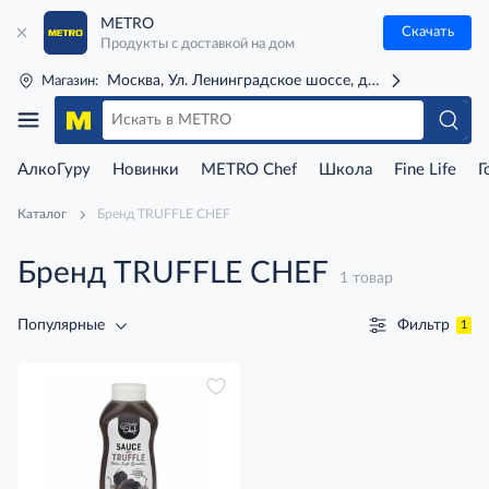
METRO
Скачать
Продукты с доставкой на дом
Москва, Ул. Ленинградское шоссе, д. 71Г (м. Речной 
Магазин:
АлкоГуру
Новинки
METRO Chef
Школа
Fine Life
Г
Каталог
Бренд TRUFFLE CHEF
Бренд TRUFFLE CHEF
1 товар
Фильтр
Популярные
1