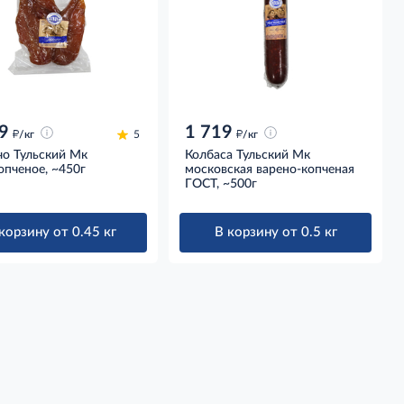
9
1 719
д
д
/кг
5
/кг
чо Тульский Мк
Колбаса Тульский Мк
опченое, ~450г
московская варено-копченая
ГОСТ, ~500г
корзину от 0.45 кг
В корзину от 0.5 кг