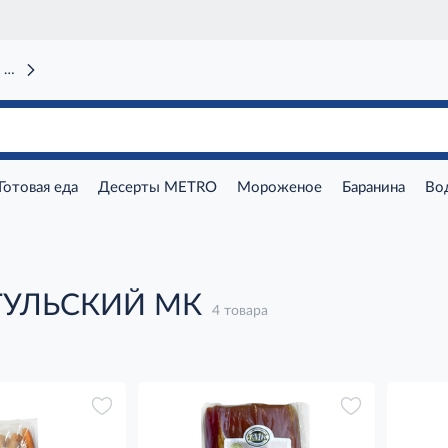
 вокзал)
Готовая еда
Десерты METRO
Мороженое
Баранина
Во
ТУЛЬСКИЙ МК
4 товара