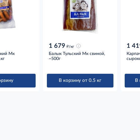
1 679
1 41
д
/кг
ский Мк
Балык Тульский Мк свиной,
Карпа
1кг
~500г
сырок
орзину
В корзину от 0.5 кг
В 