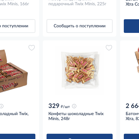
ix Minis, 166г
подарочный Twix Minis, 225г
Xtra C
 поступлении
Сообщить о поступлении
329
2 66
д
/шт
оладный Twix,
Конфеты шоколадные Twix
Батон
Minis, 248г
Xtra, 