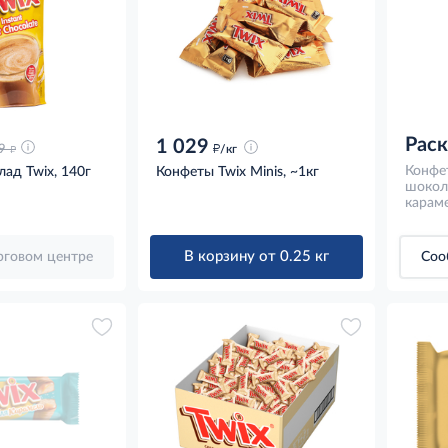
Рас
1 029
д
д
9
/кг
Конфет
ад Twix, 140г
Конфеты Twix Minis, ~1кг
шокол
караме
В корзину от 0.25 кг
орговом центре
Соо