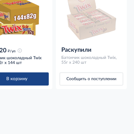
Раскупили
20
д
/уп
Батончик шоколадный Twix,
чик шоколадный Twix
55г x 240 шт
82г x 144 шт
В корзину
Сообщить о поступлении