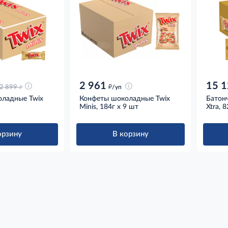
2 961
15 1
д
д
2 899
/уп
ладные Twix
Конфеты шоколадные Twix
Батон
Minis, 184г х 9 шт
Xtra, 
орзину
В корзину