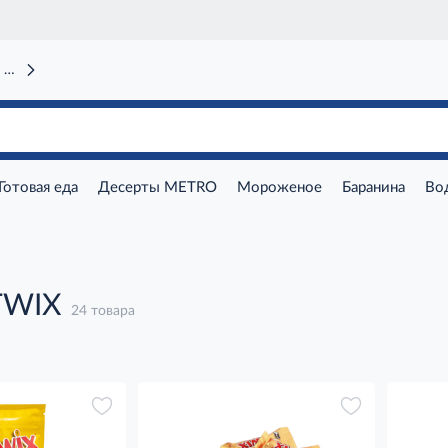
 вокзал)
Готовая еда
Десерты METRO
Мороженое
Баранина
Во
TWIX
24 товара