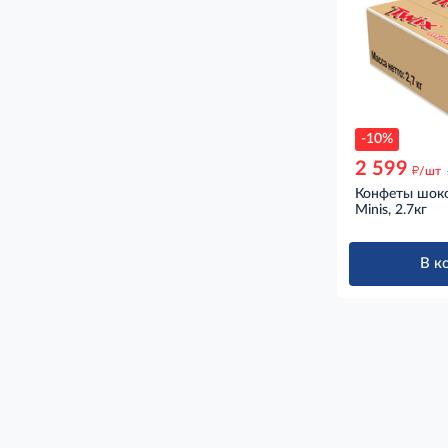
-10%
2 599
д
/шт
Конфеты шоко
Minis, 2.7кг
В к