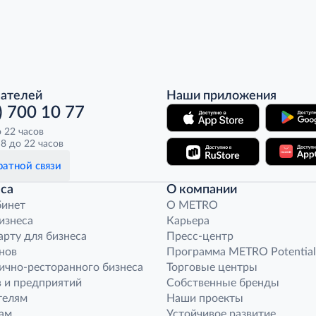
пателей
Наши приложения
) 700 10 77
о 22 часов
8 до 22 часов
атной связи
са
О компании
бинет
O METRO
бизнеса
Карьера
арту для бизнеса
Пресс-центр
нов
Программа METRO Potential
ично-ресторанного бизнеса
Торговые центры
 и предприятий
Собственные бренды
телям
Наши проекты
ам
Устойчивое развитие