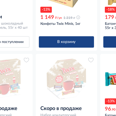
-13%
-18%
и
1 149
179
д
д
/уп
1 319
x шоколадный
Конфеты Twix Minis, 1кг
Батон
ель, 55г x 40 шт
55г х 
В корзину
 поступлении
-13%
продаже
Скоро в продаже
96
.90
ерский
Набор кондитерский
Батон