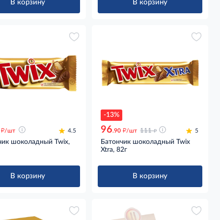
В корзину
В корзину
-13%
96
д
д
д
/шт
4.5
.90
/шт
111
5
чик шоколадный Twix,
Батончик шоколадный Twix
Xtra, 82г
В корзину
В корзину