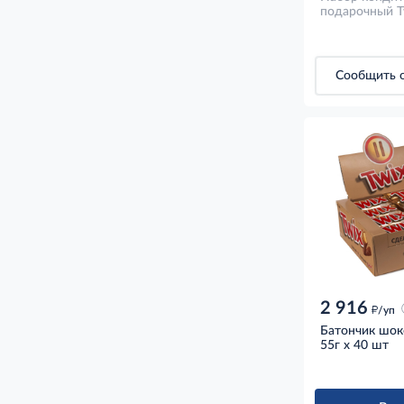
подарочный Tw
Сообщить о
2 916
д
/уп
Батончик шок
55г x 40 шт