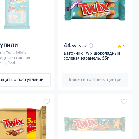
купили
44
д
.99
/шт
5
ы Twix Minis
Батончик Twix шоколадный
адные соленая
соленая карамель, 55г
ль, 184г
бщить о поступлении
Только в торговом центре