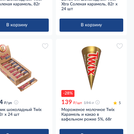
оленая карамель, 82г
Xtra Cоленая карамель, 82г х
24 шт
В корзину
В корзину
-28%
4
139
д
д
д
/уп
/шт
194
5
чик шоколадный Twix
Мороженое молочное Twix
82г x 24 шт
Карамель и какао в
вафельном рожке 5%, 68г