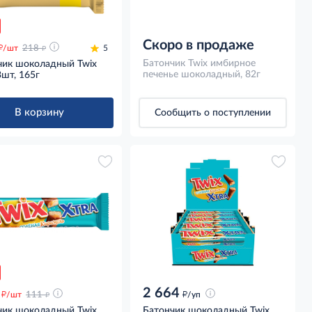
Скоро в продаже
д
д
/шт
218
5
Батончик Twix имбирное
чик шоколадный Twix
печенье шоколадный, 82г
3шт, 165г
В корзину
Сообщить о поступлении
2 664
д
д
д
/шт
111
/уп
чик шоколадный Twix
Батончик шоколадный Twix