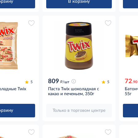
орзину
В корзину
809
72
д
5
/шт
5
.90
ладные Twix
Паста Twix шоколадная с
Батон
какао и печеньем, 350г
55г
орзину
Только в торговом центре