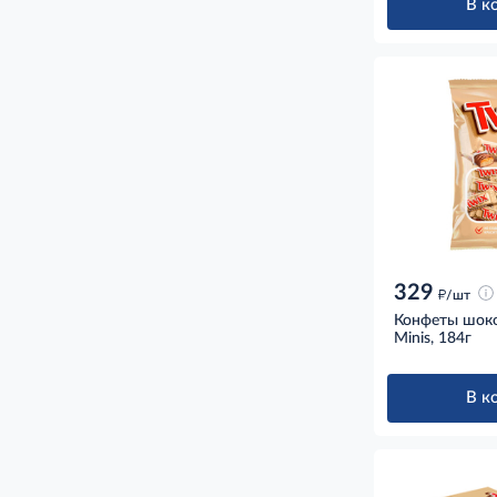
В к
329
д
/шт
Конфеты шоко
Minis, 184г
В к