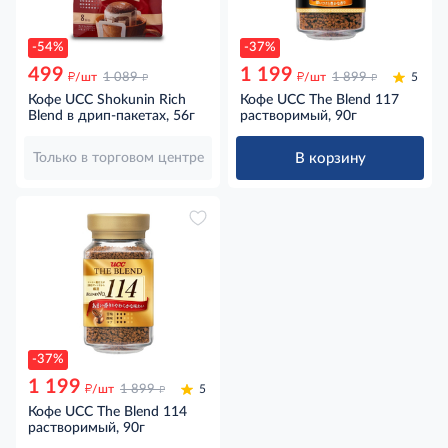
-54%
-37%
499
1 199
д
д
д
д
/шт
1 089
/шт
1 899
5
Кофе UCC Shokunin Rich
Кофе UCC The Blend 117
Blend в дрип-пакетах, 56г
растворимый, 90г
В корзину
Только в торговом центре
-37%
1 199
д
д
/шт
1 899
5
Кофе UCC The Blend 114
растворимый, 90г