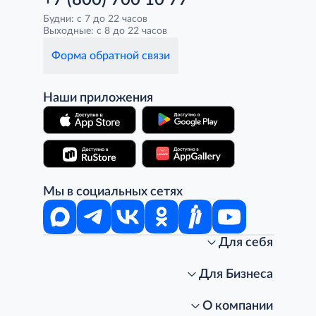
+7 (800) 700 10 77
Будни: с 7 до 22 часов
Выходные: с 8 до 22 часов
Форма обратной связи
Наши приложения
Мы в социальных сетях
Для себя
Интернет-магазин
Стань клиентом METRO
Для Бизнеса
Акции, скидки, распродажи
Личный кабинет
Доставка клиентам
Заказ для бизнеса
О компании