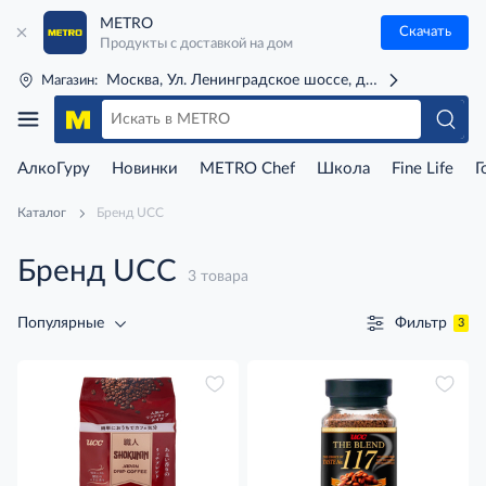
METRO
Скачать
Продукты с доставкой на дом
Москва, Ул. Ленинградское шоссе, д. 71Г (м. Речной 
Магазин:
АлкоГуру
Новинки
METRO Chef
Школа
Fine Life
Г
Каталог
Бренд UCC
Бренд UCC
3 товара
Фильтр
Популярные
3