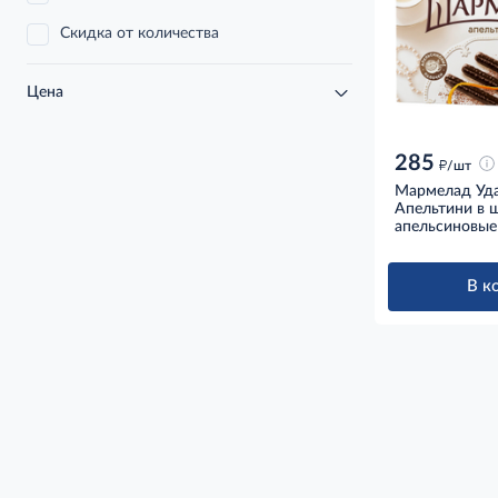
Скидка от количества
Цена
285
д
/шт
Мармелад Уд
Апельтини в 
апельсиновые 
В к