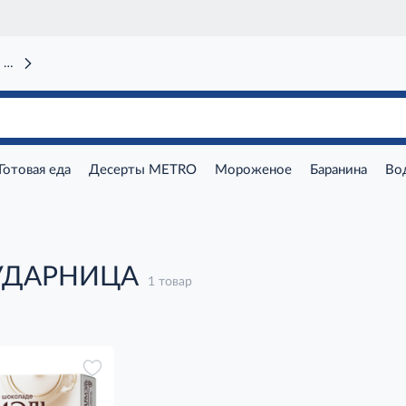
 вокзал)
Готовая еда
Десерты METRO
Мороженое
Баранина
Во
 УДАРНИЦА
1 товар