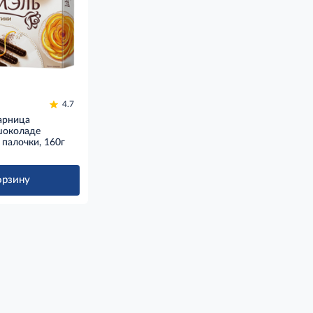
4.7
арница
шоколаде
палочки, 160г
орзину