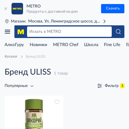
METRO
Скачать
Продукты с доставкой на дом
Москва, Ул. Ленинградское шоссе, д. 71Г (м. Речной 
Магазин:
АлкоГуру
Новинки
METRO Chef
Школа
Fine Life
Г
Каталог
Бренд ULISS
Бренд ULISS
1 товар
Фильтр
Популярные
1