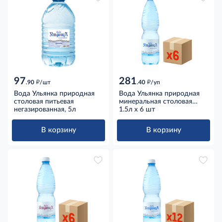
97
281
д
д
.90
/шт
.40
/уп
Вода Ульянка природная
Вода Ульянка природная
столовая питьевая
минеральная столовая
негазированная, 5л
негазированная, 1.5л x 6
1.5л x 6 шт
шт
В корзину
В корзину