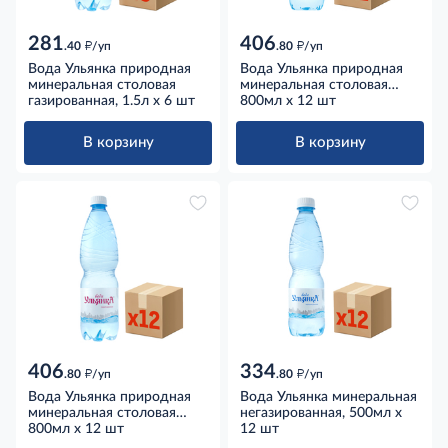
281
406
д
д
.40
/уп
.80
/уп
Вода Ульянка природная
Вода Ульянка природная
минеральная столовая
минеральная столовая
газированная, 1.5л x 6 шт
негазированная, 800мл x
800мл x 12 шт
12 шт
В корзину
В корзину
406
334
д
д
.80
/уп
.80
/уп
Вода Ульянка природная
Вода Ульянка минеральная
минеральная столовая
негазированная, 500мл x
газированная, 800мл x 12
800мл x 12 шт
12 шт
шт