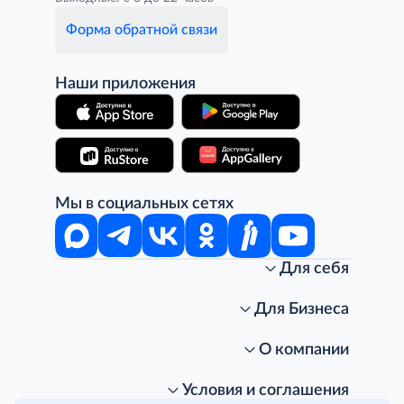
Форма обратной связи
Наши приложения
Мы в социальных сетях
Для себя
Интернет-магазин
Стань клиентом METRO
Для Бизнеса
Акции, скидки, распродажи
Личный кабинет
Доставка клиентам
Заказ для бизнеса
О компании
Условия доставки
Получить карту для бизнеса
O METRO
Подарочные карты. Активация и баланс
Для магазинов
Карьера
Условия и соглашения