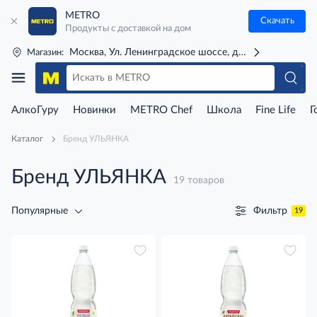
METRO
Скачать
Продукты с доставкой на дом
Москва, Ул. Ленинградское шоссе, д. 71Г (м. Речной 
Магазин:
АлкоГуру
Новинки
METRO Chef
Школа
Fine Life
Г
Каталог
Бренд УЛЬЯНКА
Бренд УЛЬЯНКА
19 товаров
Фильтр
Популярные
19