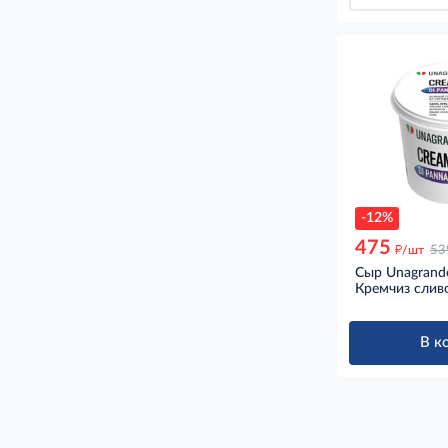
-12%
475
д
/шт
53
Сыр Unagrande
Кремчиз слив
В к