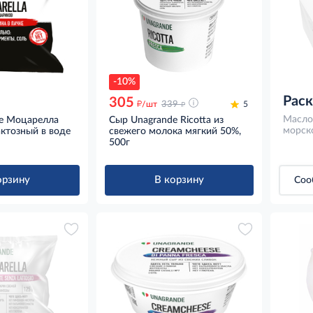
-10%
Рас
305
д
д
/шт
339
5
Масло
e Моцарелла
Сыр Unagrande Ricotta из
морско
актозный в воде
свежего молока мягкий 50%,
500г
орзину
В корзину
Соо