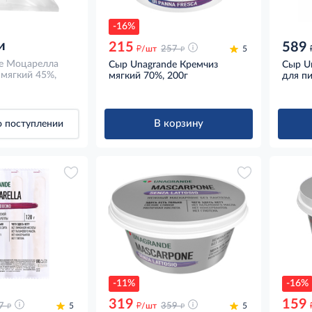
-16%
и
215
589
д
д
/шт
257
5
e Моцарелла
Сыр Unagrande Кремчиз
Сыр U
 мягкий 45%,
мягкий 70%, 200г
для п
В корзину
 поступлении
-11%
-16%
319
159
д
д
д
7
5
/шт
359
5