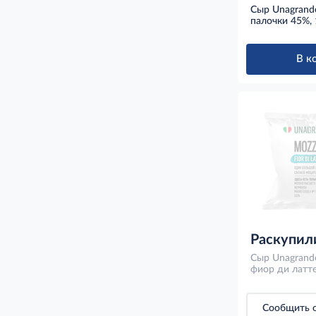
Сыр Unagrand
палочки 45%, 
В к
Раскупил
Сыр Unagrand
фиор ди латте
Сообщить о