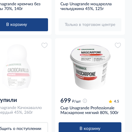
agrande кремчиз без
Сыр Unagrande моцарелла
ы 70%, 140г
чильеджина 45%, 125г
В корзину
Только в торговом центре
купили
699
д
/шт
4.5
nagrande Качокавалло
Сыр Unagrande Professionale
вердый 45%, 260г
Маскарпоне мягкий 80%, 500г
В корзину
бщить о поступлении