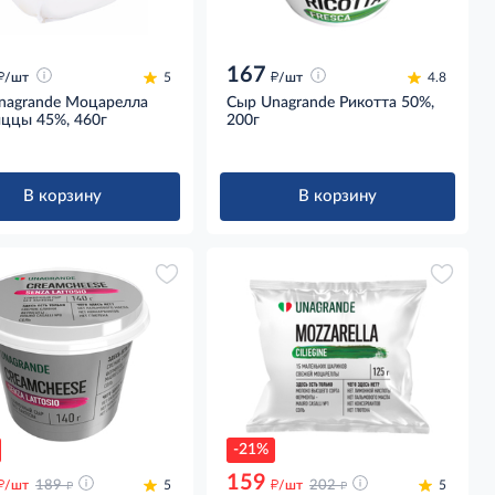
167
д
д
/шт
5
/шт
4.8
nagrande Моцарелла
Сыр Unagrande Рикотта 50%,
иццы 45%, 460г
200г
В корзину
В корзину
-21%
159
д
д
д
д
/шт
189
5
/шт
202
5