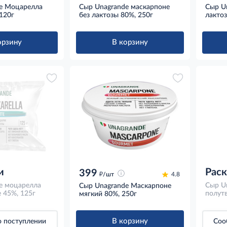
e Моцарелла
Сыр Unagrande маскарпоне
Сыр Un
120г
без лактозы 80%, 250г
лактоз
орзину
В корзину
и
Рас
399
д
/шт
4.8
e моцарелла
Сыр U
Сыр Unagrande Маскарпоне
 45%, 125г
полут
мягкий 80%, 250г
В корзину
 поступлении
Соо