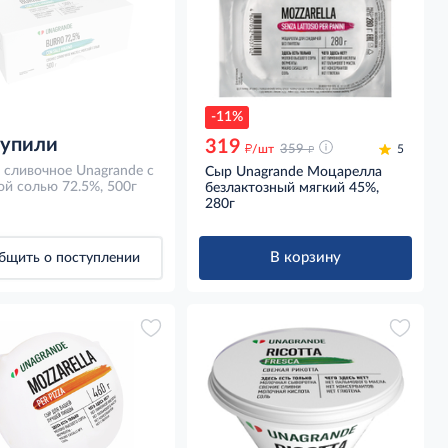
-11%
купили
319
д
д
/шт
359
5
 сливочное Unagrande с
Сыр Unagrande Моцарелла
й солью 72.5%, 500г
безлактозный мягкий 45%,
280г
В корзину
бщить о поступлении