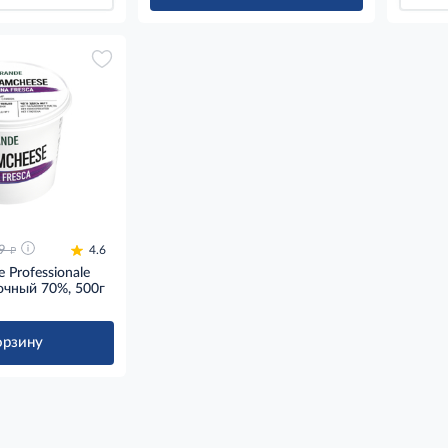
д
9
4.6
 Professionale
очный 70%, 500г
орзину