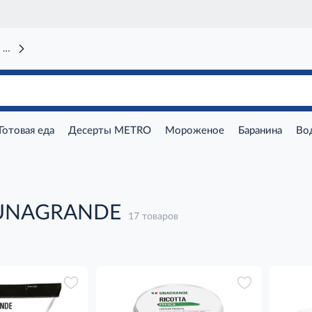
 вокзал)
Готовая еда
Десерты METRO
Мороженое
Баранина
Во
 UNAGRANDE
17 товаров