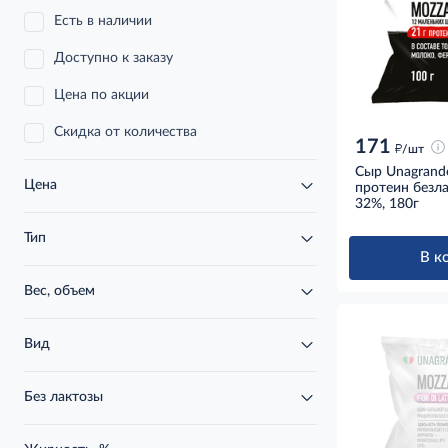
Есть в наличии
Доступно к заказу
Цена по акции
Скидка от количества
171
д
/шт
Сыр Unagrand
Цена
протеин безл
32%, 180г
Тип
В к
Вес, объем
Вид
Без лактозы