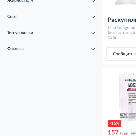
Жирность, %
Сорт
Раскупил
Сыр Unagrand
Тип упаковки
безлактозный
125г
Фасовка
Сообщить о
-16%
157
д
/шт
18