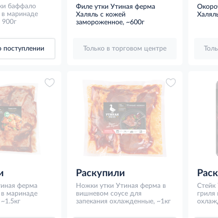
ки баффало
Филе утки Утиная ферма
Окоро
 в маринаде
Халяль с кожей
Халял
 900г
замороженное, ~600г
 поступлении
Только в торговом центре
Толь
и
Раскупили
Рас
тиная ферма
Ножки утки Утиная ферма в
Стейк
 в маринаде
вишневом соусе для
гриля 
~1.5кг
запекания охлажденные, ~1кг
охлаж