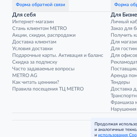
Форма обратной связи
Форма обр
Для себя
Для Бизне
Интернет-магазин
Личный ка
Стань клиентом METRO
Заказ для 
Акции, скидки, распродажи
Получить к
Доставка клиентам
Для магази
Условия доставки
Для гостин
Подарочные карты. Активация и баланс
Для офисов
Скидка за подписку
Рекламода
Часто задаваемые вопросы
Поставщик
METRO AG
Аренда по
Как читать ценники?
Тендеры
Правила посещения ТЦ METRO
Доставка д
Транспорт
Франшиза м
Нарушения
Продолжая использов
и аналогичные техно
и
использования Coo