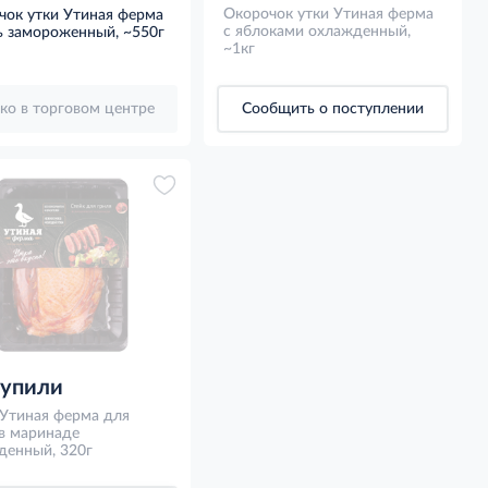
Окорочок утки Утиная ферма
чок утки Утиная ферма
с яблоками охлажденный,
ь замороженный, ~550г
~1кг
ко в торговом центре
Сообщить о поступлении
купили
 Утиная ферма для
в маринаде
денный, 320г