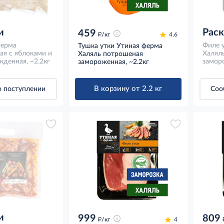
и
Рас
459
д
/кг
4.6
ферма
Филе 
Тушка утки Утиная ферма
ая с яблоками и
Халял
Халяль потрошеная
денная, ~2.2кг
замор
замороженная, ~2.2кг
В корзину от 2.2 кг
 поступлении
Соо
и
999
809
д
/кг
4