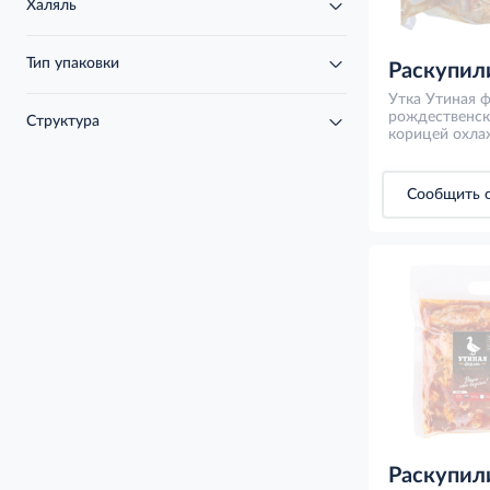
Халяль
Тип упаковки
Раскупил
Утка Утиная 
рождественск
Структура
корицей охлаж
Сообщить о
Раскупил