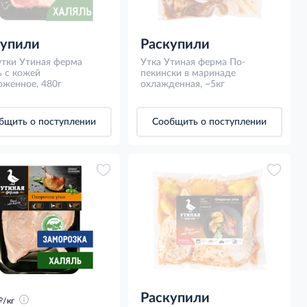
купили
Раскупили
утки Утиная ферма
Утка Утиная ферма По-
ь с кожей
пекински в маринаде
оженное, 480г
охлажденная, ~5кг
бщить о поступлении
Сообщить о поступлении
Раскупили
д
/кг