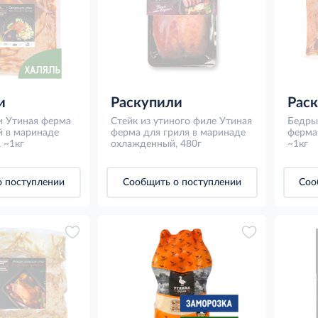
и
Раскупили
Рас
и Утиная ферма
Стейк из утиного филе Утиная
Бедры
 в маринаде
ферма для гриля в маринаде
ферма 
 ~1кг
охлажденный, 480г
брусн
~1кг
охлаж
 поступлении
Сообщить о поступлении
Соо