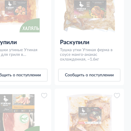
купили
Раскупили
шки утиные Утиная
Тушка утки Утиная ферма в
для гриля в
соусе манго-ананас
ичном соусе
охлажденная, ~1.6кг
денные, ~1кг
бщить о поступлении
Сообщить о поступлении