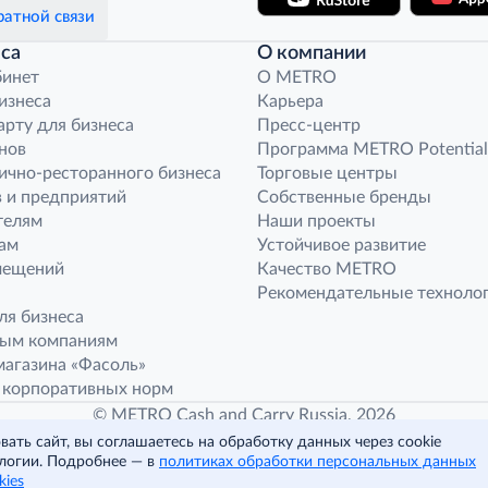
атной связи
са
О компании
бинет
O METRO
бизнеса
Карьера
арту для бизнеса
Пресс-центр
нов
Программа METRO Potential
ично-ресторанного бизнеса
Торговые центры
 и предприятий
Собственные бренды
телям
Наши проекты
ам
Устойчивое развитие
мещений
Качество METRO
Рекомендательные техноло
ля бизнеса
ным компаниям
агазина «Фасоль»
 корпоративных норм
© METRO Cash and Carry Russia, 2026
ать сайт, вы соглашаетесь на обработку данных через cookie
логии. Подробнее — в
политиках обработки персональных данных
Читать полностью
kies