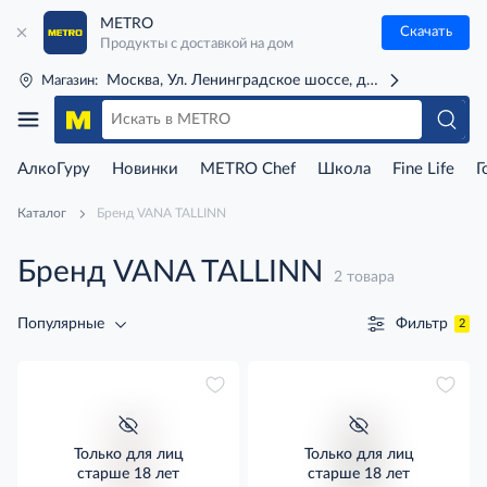
METRO
Скачать
Продукты с доставкой на дом
Москва, Ул. Ленинградское шоссе, д. 71Г (м. Речной 
Магазин:
АлкоГуру
Новинки
METRO Chef
Школа
Fine Life
Г
Каталог
Бренд VANA TALLINN
Бренд VANA TALLINN
2 товара
Фильтр
Популярные
2
Только для лиц
Только для лиц
старше 18 лет
старше 18 лет