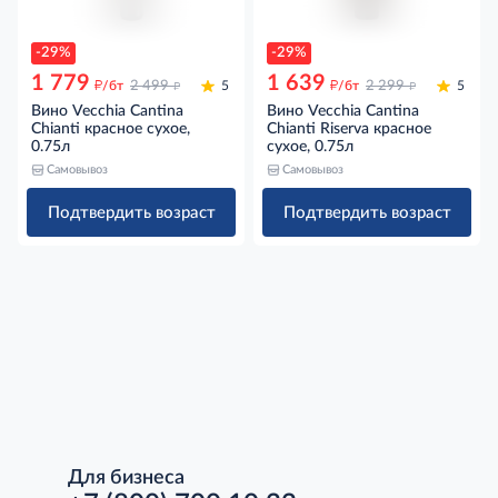
-29%
-29%
1 779
1 639
д
д
д
д
/бт
2 499
5
/бт
2 299
5
Вино Vecchia Cantina
Вино Vecchia Cantina
Chianti красное сухое,
Chianti Riserva красное
0.75л
сухое, 0.75л
Самовывоз
Самовывоз
Подтвердить возраст
Подтвердить возраст
Для бизнеса