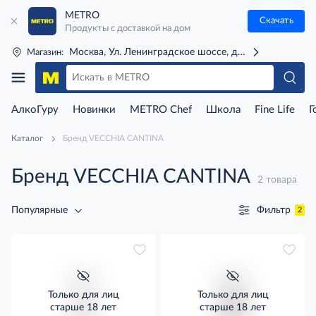
METRO
Скачать
Продукты с доставкой на дом
Москва, Ул. Ленинградское шоссе, д. 71Г (м. Речной 
Магазин:
АлкоГуру
Новинки
METRO Chef
Школа
Fine Life
Г
Каталог
Бренд VECCHIA CANTINA
Бренд VECCHIA CANTINA
2 товара
Фильтр
Популярные
2
Только для лиц
Только для лиц
старше 18 лет
старше 18 лет