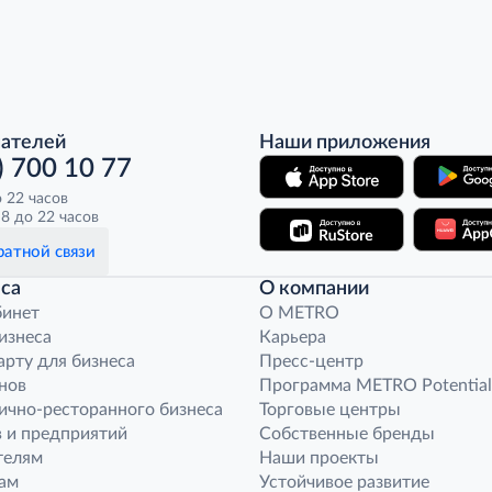
пателей
Наши приложения
) 700 10 77
о 22 часов
8 до 22 часов
атной связи
са
О компании
бинет
O METRO
бизнеса
Карьера
арту для бизнеса
Пресс-центр
нов
Программа METRO Potential
ично-ресторанного бизнеса
Торговые центры
 и предприятий
Собственные бренды
телям
Наши проекты
ам
Устойчивое развитие