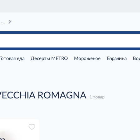
 вокзал)
Готовая еда
Десерты METRO
Мороженое
Баранина
Во
VECCHIA ROMAGNA
1 товар