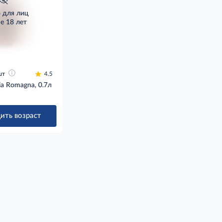
о для лиц
е 18 лет
шт
4.5
a Romagna, 0.7л
ить возраст