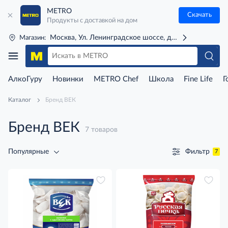
METRO
Скачать
Продукты с доставкой на дом
Москва, Ул. Ленинградское шоссе, д. 71Г (м. Речной 
Магазин:
АлкоГуру
Новинки
METRO Chef
Школа
Fine Life
Г
Каталог
Бренд ВЕК
Бренд ВЕК
7 товаров
Фильтр
Популярные
7