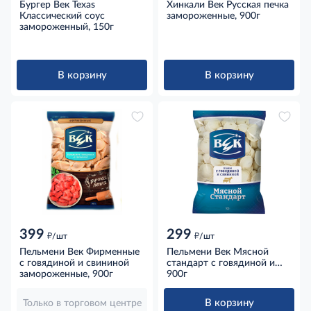
Бургер Век Texas
Хинкали Век Русская печка
Классический соус
замороженные, 900г
замороженный, 150г
В корзину
В корзину
399
299
д
д
/шт
/шт
Пельмени Век Фирменные
Пельмени Век Мясной
с говядиной и свининой
стандарт с говядиной и
замороженные, 900г
свининой замороженные,
900г
900г
В корзину
Только в торговом центре