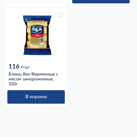
116
д
/шт
Блины Век Фирменные с
мясом замороженные,
320г
В корзину