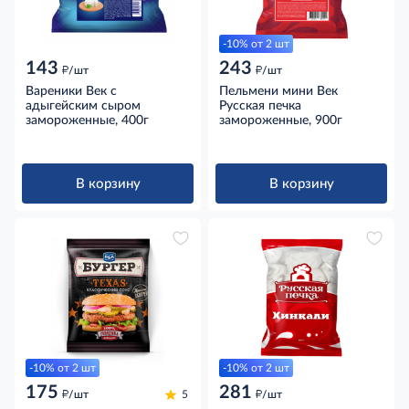
-10% от 2 шт
143
243
д
д
/шт
/шт
Вареники Век с
Пельмени мини Век
адыгейским сыром
Русская печка
замороженные, 400г
замороженные, 900г
В корзину
В корзину
-10% от 2 шт
-10% от 2 шт
175
281
д
д
/шт
5
/шт