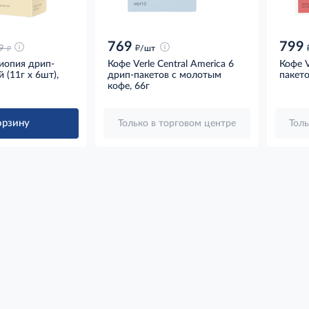
769
799
д
д
9
/шт
фиопия дрип-
Кофе Verle Central America 6
Кофе V
 (11г x 6шт),
дрип-пакетов с молотым
пакето
кофе, 66г
орзину
Только в торговом центре
Толь