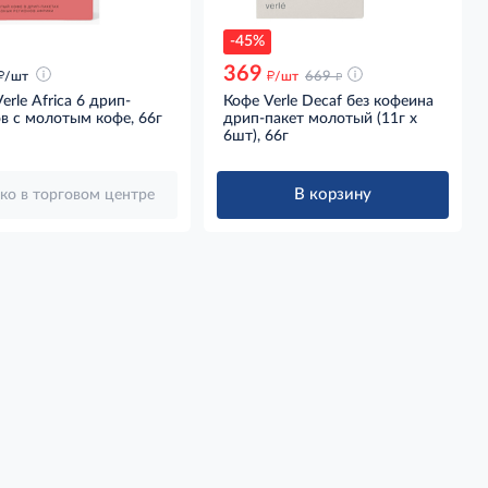
-45%
369
д
д
д
/шт
/шт
669
erle Africa 6 дрип-
Кофе Verle Decaf без кофеина
в с молотым кофе, 66г
дрип-пакет молотый (11г х
6шт), 66г
В корзину
ко в торговом центре