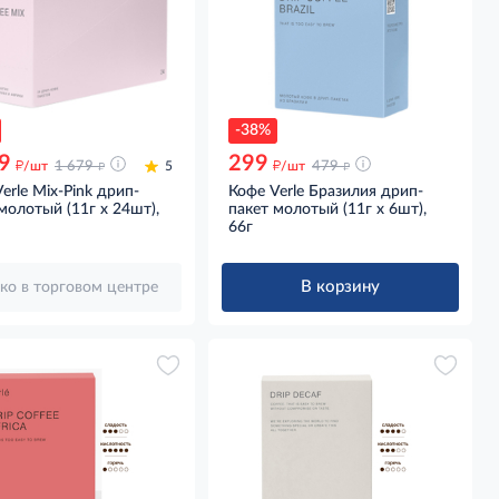
-38%
9
299
д
д
д
д
/шт
1 679
5
/шт
479
erle Mix-Pink дрип-
Кофе Verle Бразилия дрип-
молотый (11г х 24шт),
пакет молотый (11г x 6шт),
66г
В корзину
ко в торговом центре