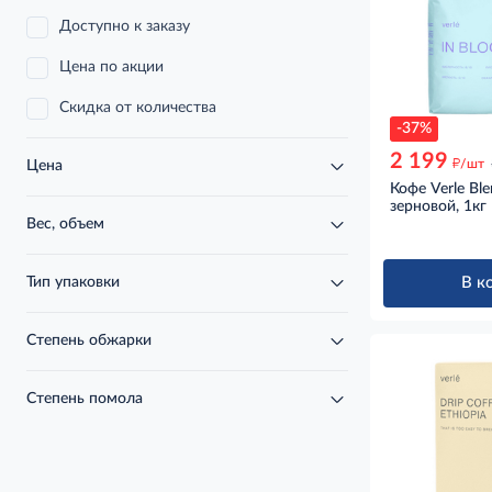
Доступно к заказу
Цена по акции
Скидка от количества
-37%
2 199
д
/шт
Цена
Кофе Verle Ble
зерновой, 1кг
Вес, объем
В к
Тип упаковки
Степень обжарки
Степень помола