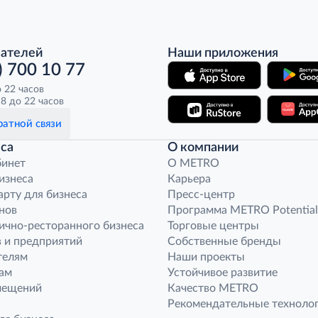
пателей
Наши приложения
) 700 10 77
о 22 часов
8 до 22 часов
атной связи
са
О компании
бинет
O METRO
бизнеса
Карьера
арту для бизнеса
Пресс-центр
нов
Программа METRO Potential
ично-ресторанного бизнеса
Торговые центры
 и предприятий
Собственные бренды
телям
Наши проекты
ам
Устойчивое развитие
мещений
Качество METRO
Рекомендательные техноло