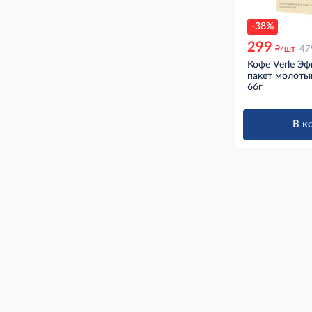
-38%
299
д
/шт
47
Кофе Verle Э
пакет молотый
66г
В к