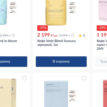
-37%
-29%
2 199
1 19
д
д
д
3 499
/шт
3 499
5
nd in bloom
Кофе Verle Blend Savoury
Кофе V
зерновой, 1кг
пакет 
264г
орзину
В корзину
Толь