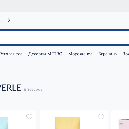
 вокзал)
Готовая еда
Десерты METRO
Мороженое
Баранина
Во
VERLE
8 товаров