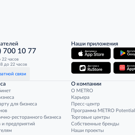
пателей
Наши приложения
) 700 10 77
о 22 часов
8 до 22 часов
атной связи
са
О компании
бинет
O METRO
бизнеса
Карьера
арту для бизнеса
Пресс-центр
нов
Программа METRO Potential
ично-ресторанного бизнеса
Торговые центры
 и предприятий
Собственные бренды
телям
Наши проекты