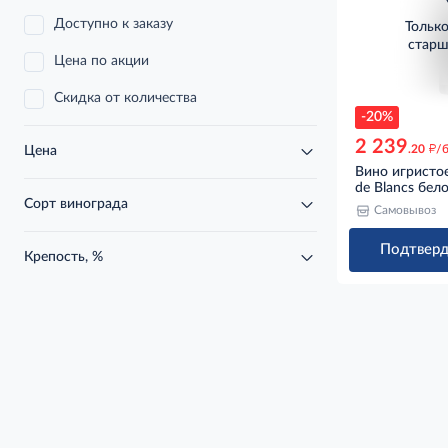
Доступно к заказу
Тольк
старш
Цена по акции
Скидка от количества
-20%
2 239
д
.20
/
Цена
Вино игристое
de Blancs бел
Сорт винограда
Самовывоз
Подтверд
Крепость, %