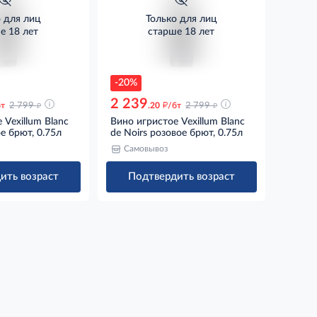
о для лиц
Только для лиц
е 18 лет
старше 18 лет
-20%
2 239
д
д
д
бт
2 799
.20
/бт
2 799
 Vexillum Blanc
Вино игристое Vexillum Blanc
ое брют, 0.75л
de Noirs розовое брют, 0.75л
Самовывоз
ить возраст
Подтвердить возраст