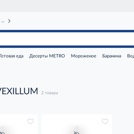
 вокзал)
Готовая еда
Десерты METRO
Мороженое
Баранина
Во
VEXILLUM
2 товара